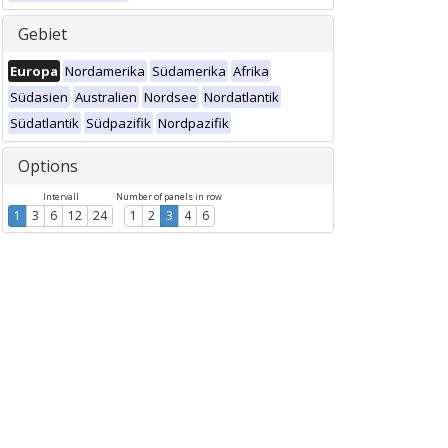
Gebiet
Europa
Nordamerika
Südamerika
Afrika
Südasien
Australien
Nordsee
Nordatlantik
Südatlantik
Südpazifik
Nordpazifik
Options
Intervall
Number of panels in row
1
3
6
12
24
1
2
3
4
6