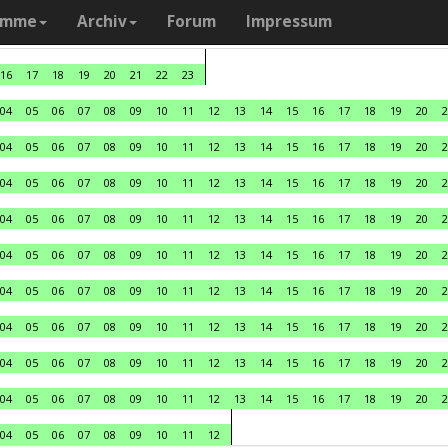
amme
Archiv
Forum
Impressum
16
17
18
19
20
21
22
23
04
05
06
07
08
09
10
11
12
13
14
15
16
17
18
19
20
2
04
05
06
07
08
09
10
11
12
13
14
15
16
17
18
19
20
2
04
05
06
07
08
09
10
11
12
13
14
15
16
17
18
19
20
2
04
05
06
07
08
09
10
11
12
13
14
15
16
17
18
19
20
2
04
05
06
07
08
09
10
11
12
13
14
15
16
17
18
19
20
2
04
05
06
07
08
09
10
11
12
13
14
15
16
17
18
19
20
2
04
05
06
07
08
09
10
11
12
13
14
15
16
17
18
19
20
2
04
05
06
07
08
09
10
11
12
13
14
15
16
17
18
19
20
2
04
05
06
07
08
09
10
11
12
13
14
15
16
17
18
19
20
2
04
05
06
07
08
09
10
11
12