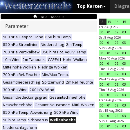
Top Karten
Diagr
Alle Modelle
12
13
14
15
Parameter
Fri 7 Aug 2026
00
01
02
03
500 hPa Geopot. Höhe
850 hPa Temp.
Sat 8 Aug 2026
00
01
02
03
850 hPa Stromlinien
Niederschlag
2m Temp
Sun 9 Aug 2026
700 hPa Vertikalbew
850 hPa Pot. Äquiv. Temp
00
01
02
03
Mon 10 Aug 2026
10m Wind
2m Taupunkt
CAPE/LI
Hohe Wolken
00
01
02
03
Mittelhohe Wolken
Niedrige Wolken
Tue 11 Aug 2026
00
01
02
03
700 hPa Rel. Feuchte
Min/Max Temp.
Wed 12 Aug 2026
Gesamtniederschlag
Spitzenwind
2m Rel. feuchte
00
01
02
03
300 hPa Wind
200 hPa Wind
Thu 13 Aug 2026
00
01
02
03
Gesamtbedeckungsgrad
Gesamtschneehöhe
Fri 14 Aug 2026
Neuschneehöhe
Gesamt-Neuschnee
Mittl. Wolken
00
01
02
03
Sat 15 Aug 2026
850 hPa Temp. Abweichung
500 hPa Wind
00
01
02
03
50 hPa Temp
Schnee/Eis
Wellenhoehe
Sun 16 Aug 2026
00
01
02
03
Niederschlagsform