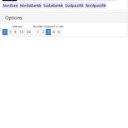
Nordsee
Nordatlantik
Südatlantik
Südpazifik
Nordpazifik
Options
Intervall
Number of panels in row
1
3
6
12
24
1
2
3
4
6