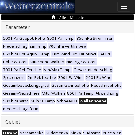
Toggle
naviga
Alle Modelle
Parameter
500 hPa Geopot. Höhe
850 hPa Temp.
850 hPa Stromlinien
Niederschlag
2m Temp
700 hPa Vertikalbew
850 hPa Pot. Äquiv. Temp
10m Wind
2m Taupunkt
CAPE/LI
Hohe Wolken
Mittelhohe Wolken
Niedrige Wolken
700 hPa Rel. Feuchte
Min/Max Temp.
Gesamtniederschlag
Spitzenwind
2m Rel. feuchte
300 hPa Wind
200 hPa Wind
Gesamtbedeckungsgrad
Gesamtschneehöhe
Neuschneehöhe
Gesamt-Neuschnee
Mittl. Wolken
850 hPa Temp. Abweichung
500 hPa Wind
50 hPa Temp
Schnee/Eis
Wellenhoehe
Niederschlagsform
Gebiet
Europa
Nordamerika
Südamerika
Afrika
Südasien
Australien