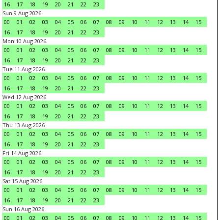
16
17
18
19
20
21
22
23
Sun 9 Aug 2026
00
01
02
03
04
05
06
07
08
09
10
11
12
13
14
15
16
17
18
19
20
21
22
23
Mon 10 Aug 2026
00
01
02
03
04
05
06
07
08
09
10
11
12
13
14
15
16
17
18
19
20
21
22
23
Tue 11 Aug 2026
00
01
02
03
04
05
06
07
08
09
10
11
12
13
14
15
16
17
18
19
20
21
22
23
Wed 12 Aug 2026
00
01
02
03
04
05
06
07
08
09
10
11
12
13
14
15
16
17
18
19
20
21
22
23
Thu 13 Aug 2026
00
01
02
03
04
05
06
07
08
09
10
11
12
13
14
15
16
17
18
19
20
21
22
23
Fri 14 Aug 2026
00
01
02
03
04
05
06
07
08
09
10
11
12
13
14
15
16
17
18
19
20
21
22
23
Sat 15 Aug 2026
00
01
02
03
04
05
06
07
08
09
10
11
12
13
14
15
16
17
18
19
20
21
22
23
Sun 16 Aug 2026
00
01
02
03
04
05
06
07
08
09
10
11
12
13
14
15