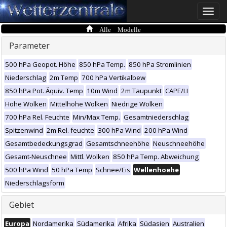
Toggle
naviga
Alle Modelle
Parameter
500 hPa Geopot. Höhe
850 hPa Temp.
850 hPa Stromlinien
Niederschlag
2m Temp
700 hPa Vertikalbew
850 hPa Pot. Äquiv. Temp
10m Wind
2m Taupunkt
CAPE/LI
Hohe Wolken
Mittelhohe Wolken
Niedrige Wolken
700 hPa Rel. Feuchte
Min/Max Temp.
Gesamtniederschlag
Spitzenwind
2m Rel. feuchte
300 hPa Wind
200 hPa Wind
Gesamtbedeckungsgrad
Gesamtschneehöhe
Neuschneehöhe
Gesamt-Neuschnee
Mittl. Wolken
850 hPa Temp. Abweichung
500 hPa Wind
50 hPa Temp
Schnee/Eis
Wellenhoehe
Niederschlagsform
Gebiet
Europa
Nordamerika
Südamerika
Afrika
Südasien
Australien