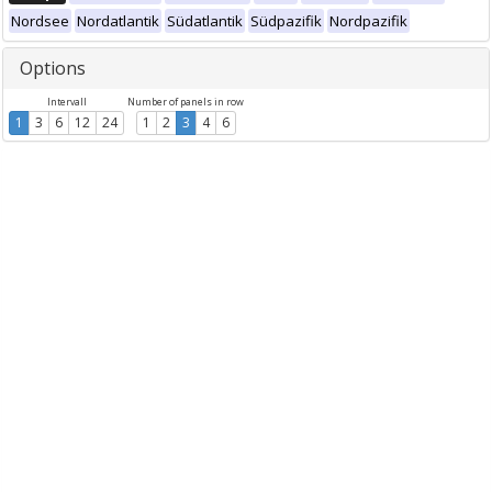
Nordsee
Nordatlantik
Südatlantik
Südpazifik
Nordpazifik
Options
Intervall
Number of panels in row
1
3
6
12
24
1
2
3
4
6