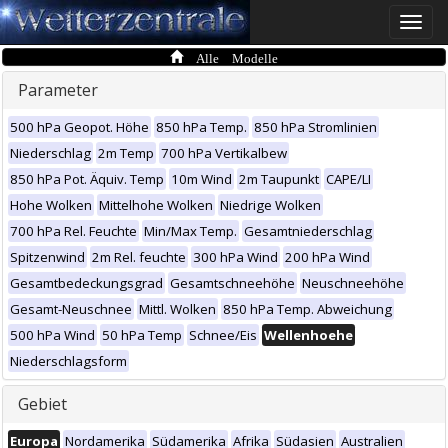
Toggle
naviga
Alle Modelle
Parameter
500 hPa Geopot. Höhe
850 hPa Temp.
850 hPa Stromlinien
Niederschlag
2m Temp
700 hPa Vertikalbew
850 hPa Pot. Äquiv. Temp
10m Wind
2m Taupunkt
CAPE/LI
Hohe Wolken
Mittelhohe Wolken
Niedrige Wolken
700 hPa Rel. Feuchte
Min/Max Temp.
Gesamtniederschlag
Spitzenwind
2m Rel. feuchte
300 hPa Wind
200 hPa Wind
Gesamtbedeckungsgrad
Gesamtschneehöhe
Neuschneehöhe
Gesamt-Neuschnee
Mittl. Wolken
850 hPa Temp. Abweichung
500 hPa Wind
50 hPa Temp
Schnee/Eis
Wellenhoehe
Niederschlagsform
Gebiet
Europa
Nordamerika
Südamerika
Afrika
Südasien
Australien