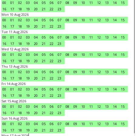
00
01
02
03
04
05
06
07
08
09
10
11
12
13
14
15
16
17
18
19
20
21
22
23
Mon 10 Aug 2026
00
01
02
03
04
05
06
07
08
09
10
11
12
13
14
15
16
17
18
19
20
21
22
23
Tue 11 Aug 2026
00
01
02
03
04
05
06
07
08
09
10
11
12
13
14
15
16
17
18
19
20
21
22
23
Wed 12 Aug 2026
00
01
02
03
04
05
06
07
08
09
10
11
12
13
14
15
16
17
18
19
20
21
22
23
Thu 13 Aug 2026
00
01
02
03
04
05
06
07
08
09
10
11
12
13
14
15
16
17
18
19
20
21
22
23
Fri 14 Aug 2026
00
01
02
03
04
05
06
07
08
09
10
11
12
13
14
15
16
17
18
19
20
21
22
23
Sat 15 Aug 2026
00
01
02
03
04
05
06
07
08
09
10
11
12
13
14
15
16
17
18
19
20
21
22
23
Sun 16 Aug 2026
00
01
02
03
04
05
06
07
08
09
10
11
12
13
14
15
16
17
18
19
20
21
22
23
Mon 17 Aug 2026