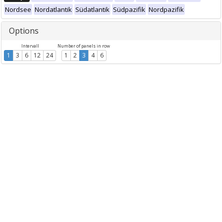
Nordsee
Nordatlantik
Südatlantik
Südpazifik
Nordpazifik
Options
Intervall
Number of panels in row
1
3
6
12
24
1
2
3
4
6