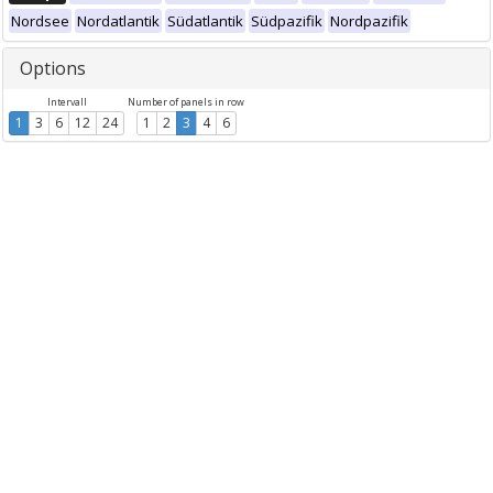
Nordsee
Nordatlantik
Südatlantik
Südpazifik
Nordpazifik
Options
Intervall
Number of panels in row
1
3
6
12
24
1
2
3
4
6