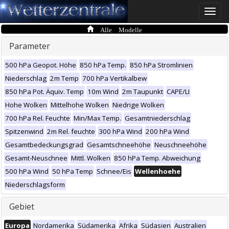
Toggle
naviga
Alle Modelle
Parameter
500 hPa Geopot. Höhe
850 hPa Temp.
850 hPa Stromlinien
Niederschlag
2m Temp
700 hPa Vertikalbew
850 hPa Pot. Äquiv. Temp
10m Wind
2m Taupunkt
CAPE/LI
Hohe Wolken
Mittelhohe Wolken
Niedrige Wolken
700 hPa Rel. Feuchte
Min/Max Temp.
Gesamtniederschlag
Spitzenwind
2m Rel. feuchte
300 hPa Wind
200 hPa Wind
Gesamtbedeckungsgrad
Gesamtschneehöhe
Neuschneehöhe
Gesamt-Neuschnee
Mittl. Wolken
850 hPa Temp. Abweichung
500 hPa Wind
50 hPa Temp
Schnee/Eis
Wellenhoehe
Niederschlagsform
Gebiet
Europa
Nordamerika
Südamerika
Afrika
Südasien
Australien