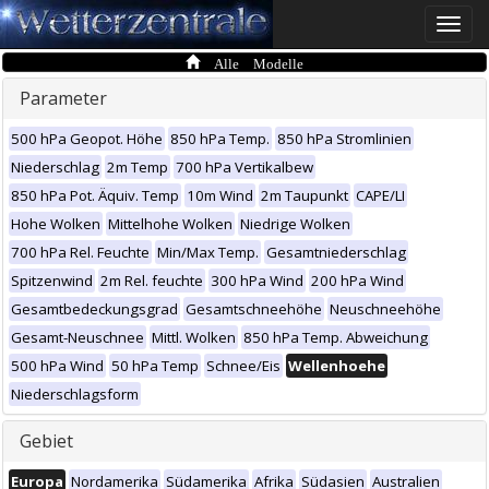
Toggle
naviga
Alle Modelle
Parameter
500 hPa Geopot. Höhe
850 hPa Temp.
850 hPa Stromlinien
Niederschlag
2m Temp
700 hPa Vertikalbew
850 hPa Pot. Äquiv. Temp
10m Wind
2m Taupunkt
CAPE/LI
Hohe Wolken
Mittelhohe Wolken
Niedrige Wolken
700 hPa Rel. Feuchte
Min/Max Temp.
Gesamtniederschlag
Spitzenwind
2m Rel. feuchte
300 hPa Wind
200 hPa Wind
Gesamtbedeckungsgrad
Gesamtschneehöhe
Neuschneehöhe
Gesamt-Neuschnee
Mittl. Wolken
850 hPa Temp. Abweichung
500 hPa Wind
50 hPa Temp
Schnee/Eis
Wellenhoehe
Niederschlagsform
Gebiet
Europa
Nordamerika
Südamerika
Afrika
Südasien
Australien