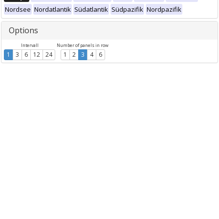
Nordsee
Nordatlantik
Südatlantik
Südpazifik
Nordpazifik
Options
Intervall
Number of panels in row
1
3
6
12
24
1
2
3
4
6