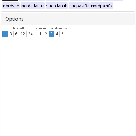
Nordsee
Nordatlantik
Südatlantik
Südpazifik
Nordpazifik
Options
Intervall
Number of panels in row
1
3
6
12
24
1
2
3
4
6