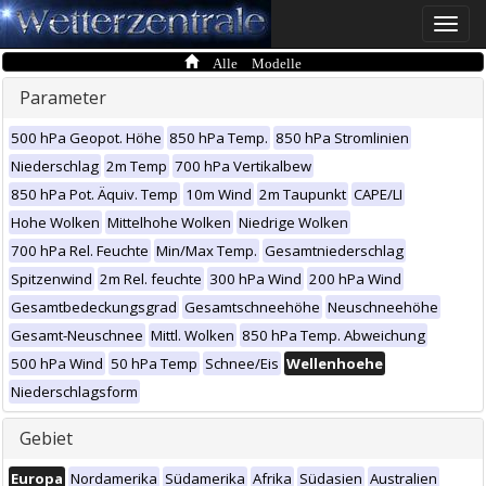
Toggle
naviga
Alle Modelle
Parameter
500 hPa Geopot. Höhe
850 hPa Temp.
850 hPa Stromlinien
Niederschlag
2m Temp
700 hPa Vertikalbew
850 hPa Pot. Äquiv. Temp
10m Wind
2m Taupunkt
CAPE/LI
Hohe Wolken
Mittelhohe Wolken
Niedrige Wolken
700 hPa Rel. Feuchte
Min/Max Temp.
Gesamtniederschlag
Spitzenwind
2m Rel. feuchte
300 hPa Wind
200 hPa Wind
Gesamtbedeckungsgrad
Gesamtschneehöhe
Neuschneehöhe
Gesamt-Neuschnee
Mittl. Wolken
850 hPa Temp. Abweichung
500 hPa Wind
50 hPa Temp
Schnee/Eis
Wellenhoehe
Niederschlagsform
Gebiet
Europa
Nordamerika
Südamerika
Afrika
Südasien
Australien