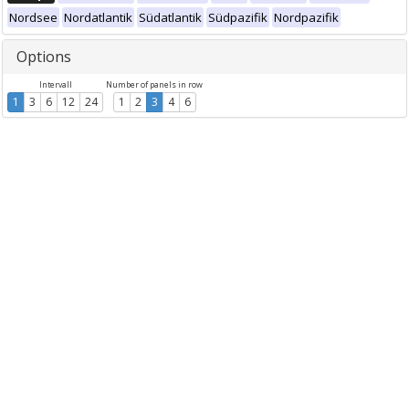
Nordsee
Nordatlantik
Südatlantik
Südpazifik
Nordpazifik
Options
Intervall
Number of panels in row
1
3
6
12
24
1
2
3
4
6