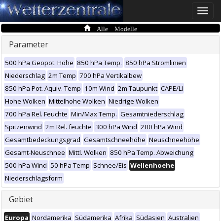
Toggle
naviga
Alle Modelle
Parameter
500 hPa Geopot. Höhe
850 hPa Temp.
850 hPa Stromlinien
Niederschlag
2m Temp
700 hPa Vertikalbew
850 hPa Pot. Äquiv. Temp
10m Wind
2m Taupunkt
CAPE/LI
Hohe Wolken
Mittelhohe Wolken
Niedrige Wolken
700 hPa Rel. Feuchte
Min/Max Temp.
Gesamtniederschlag
Spitzenwind
2m Rel. feuchte
300 hPa Wind
200 hPa Wind
Gesamtbedeckungsgrad
Gesamtschneehöhe
Neuschneehöhe
Gesamt-Neuschnee
Mittl. Wolken
850 hPa Temp. Abweichung
500 hPa Wind
50 hPa Temp
Schnee/Eis
Wellenhoehe
Niederschlagsform
Gebiet
Europa
Nordamerika
Südamerika
Afrika
Südasien
Australien