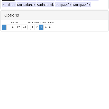
Nordsee
Nordatlantik
Südatlantik
Südpazifik
Nordpazifik
Options
Intervall
Number of panels in row
1
3
6
12
24
1
2
3
4
6