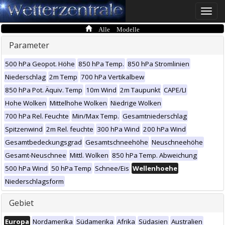
Toggle
naviga
Alle Modelle
Parameter
500 hPa Geopot. Höhe
850 hPa Temp.
850 hPa Stromlinien
Niederschlag
2m Temp
700 hPa Vertikalbew
850 hPa Pot. Äquiv. Temp
10m Wind
2m Taupunkt
CAPE/LI
Hohe Wolken
Mittelhohe Wolken
Niedrige Wolken
700 hPa Rel. Feuchte
Min/Max Temp.
Gesamtniederschlag
Spitzenwind
2m Rel. feuchte
300 hPa Wind
200 hPa Wind
Gesamtbedeckungsgrad
Gesamtschneehöhe
Neuschneehöhe
Gesamt-Neuschnee
Mittl. Wolken
850 hPa Temp. Abweichung
500 hPa Wind
50 hPa Temp
Schnee/Eis
Wellenhoehe
Niederschlagsform
Gebiet
Europa
Nordamerika
Südamerika
Afrika
Südasien
Australien