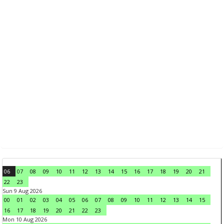
06
07
08
09
10
11
12
13
14
15
16
17
18
19
20
21
22
23
Sun 9 Aug 2026
00
01
02
03
04
05
06
07
08
09
10
11
12
13
14
15
16
17
18
19
20
21
22
23
Mon 10 Aug 2026