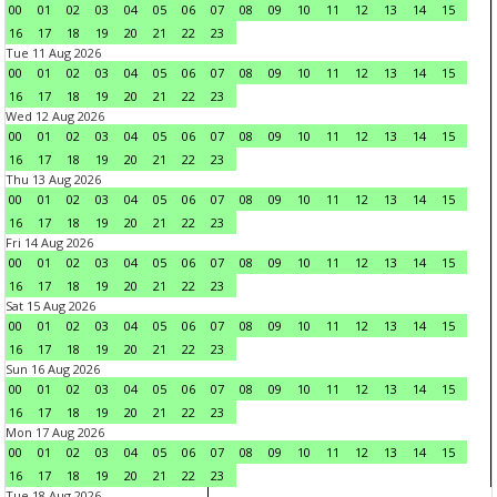
00
01
02
03
04
05
06
07
08
09
10
11
12
13
14
15
16
17
18
19
20
21
22
23
Tue 11 Aug 2026
00
01
02
03
04
05
06
07
08
09
10
11
12
13
14
15
16
17
18
19
20
21
22
23
Wed 12 Aug 2026
00
01
02
03
04
05
06
07
08
09
10
11
12
13
14
15
16
17
18
19
20
21
22
23
Thu 13 Aug 2026
00
01
02
03
04
05
06
07
08
09
10
11
12
13
14
15
16
17
18
19
20
21
22
23
Fri 14 Aug 2026
00
01
02
03
04
05
06
07
08
09
10
11
12
13
14
15
16
17
18
19
20
21
22
23
Sat 15 Aug 2026
00
01
02
03
04
05
06
07
08
09
10
11
12
13
14
15
16
17
18
19
20
21
22
23
Sun 16 Aug 2026
00
01
02
03
04
05
06
07
08
09
10
11
12
13
14
15
16
17
18
19
20
21
22
23
Mon 17 Aug 2026
00
01
02
03
04
05
06
07
08
09
10
11
12
13
14
15
16
17
18
19
20
21
22
23
Tue 18 Aug 2026