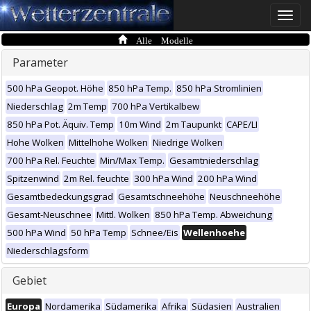
Toggle
naviga
Alle Modelle
Parameter
500 hPa Geopot. Höhe
850 hPa Temp.
850 hPa Stromlinien
Niederschlag
2m Temp
700 hPa Vertikalbew
850 hPa Pot. Äquiv. Temp
10m Wind
2m Taupunkt
CAPE/LI
Hohe Wolken
Mittelhohe Wolken
Niedrige Wolken
700 hPa Rel. Feuchte
Min/Max Temp.
Gesamtniederschlag
Spitzenwind
2m Rel. feuchte
300 hPa Wind
200 hPa Wind
Gesamtbedeckungsgrad
Gesamtschneehöhe
Neuschneehöhe
Gesamt-Neuschnee
Mittl. Wolken
850 hPa Temp. Abweichung
500 hPa Wind
50 hPa Temp
Schnee/Eis
Wellenhoehe
Niederschlagsform
Gebiet
Europa
Nordamerika
Südamerika
Afrika
Südasien
Australien