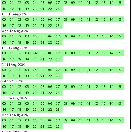
00
01
02
03
04
05
06
07
08
09
10
11
12
13
14
15
16
17
18
19
20
21
22
23
Tue 11 Aug 2026
00
01
02
03
04
05
06
07
08
09
10
11
12
13
14
15
16
17
18
19
20
21
22
23
Wed 12 Aug 2026
00
01
02
03
04
05
06
07
08
09
10
11
12
13
14
15
16
17
18
19
20
21
22
23
Thu 13 Aug 2026
00
01
02
03
04
05
06
07
08
09
10
11
12
13
14
15
16
17
18
19
20
21
22
23
Fri 14 Aug 2026
00
01
02
03
04
05
06
07
08
09
10
11
12
13
14
15
16
17
18
19
20
21
22
23
Sat 15 Aug 2026
00
01
02
03
04
05
06
07
08
09
10
11
12
13
14
15
16
17
18
19
20
21
22
23
Sun 16 Aug 2026
00
01
02
03
04
05
06
07
08
09
10
11
12
13
14
15
16
17
18
19
20
21
22
23
Mon 17 Aug 2026
00
01
02
03
04
05
06
07
08
09
10
11
12
13
14
15
16
17
18
19
20
21
22
23
Tue 18 Aug 2026