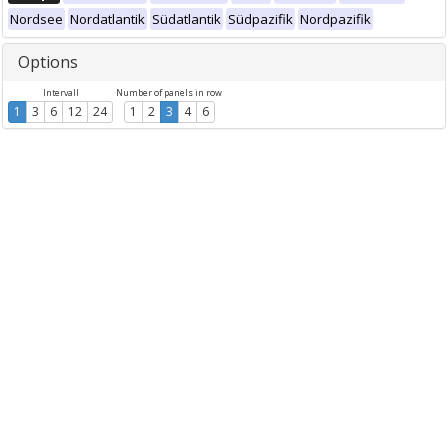
Nordsee
Nordatlantik
Südatlantik
Südpazifik
Nordpazifik
Options
Intervall
Number of panels in row
1
3
6
12
24
1
2
3
4
6