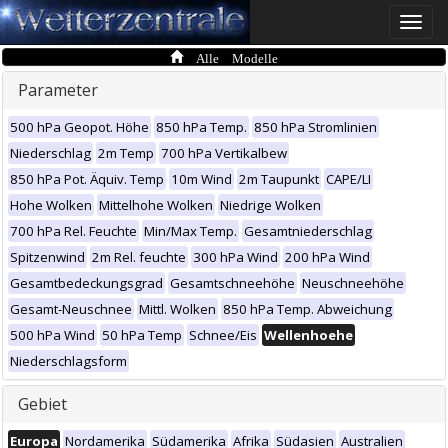
Toggle
naviga
Alle Modelle
Parameter
500 hPa Geopot. Höhe
850 hPa Temp.
850 hPa Stromlinien
Niederschlag
2m Temp
700 hPa Vertikalbew
850 hPa Pot. Äquiv. Temp
10m Wind
2m Taupunkt
CAPE/LI
Hohe Wolken
Mittelhohe Wolken
Niedrige Wolken
700 hPa Rel. Feuchte
Min/Max Temp.
Gesamtniederschlag
Spitzenwind
2m Rel. feuchte
300 hPa Wind
200 hPa Wind
Gesamtbedeckungsgrad
Gesamtschneehöhe
Neuschneehöhe
Gesamt-Neuschnee
Mittl. Wolken
850 hPa Temp. Abweichung
500 hPa Wind
50 hPa Temp
Schnee/Eis
Wellenhoehe
Niederschlagsform
Gebiet
Europa
Nordamerika
Südamerika
Afrika
Südasien
Australien