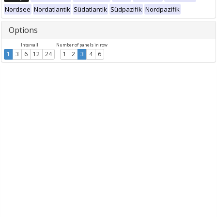
Nordsee
Nordatlantik
Südatlantik
Südpazifik
Nordpazifik
Options
Intervall
Number of panels in row
1
3
6
12
24
1
2
3
4
6