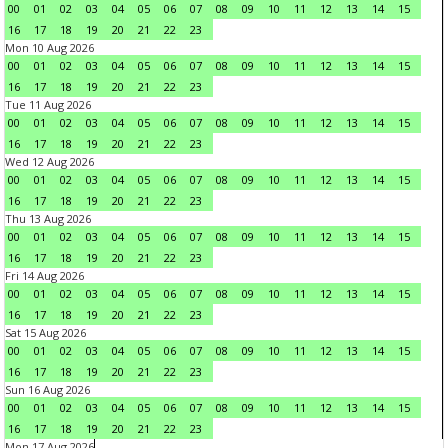
00
01
02
03
04
05
06
07
08
09
10
11
12
13
14
15
16
17
18
19
20
21
22
23
Mon 10 Aug 2026
00
01
02
03
04
05
06
07
08
09
10
11
12
13
14
15
16
17
18
19
20
21
22
23
Tue 11 Aug 2026
00
01
02
03
04
05
06
07
08
09
10
11
12
13
14
15
16
17
18
19
20
21
22
23
Wed 12 Aug 2026
00
01
02
03
04
05
06
07
08
09
10
11
12
13
14
15
16
17
18
19
20
21
22
23
Thu 13 Aug 2026
00
01
02
03
04
05
06
07
08
09
10
11
12
13
14
15
16
17
18
19
20
21
22
23
Fri 14 Aug 2026
00
01
02
03
04
05
06
07
08
09
10
11
12
13
14
15
16
17
18
19
20
21
22
23
Sat 15 Aug 2026
00
01
02
03
04
05
06
07
08
09
10
11
12
13
14
15
16
17
18
19
20
21
22
23
Sun 16 Aug 2026
00
01
02
03
04
05
06
07
08
09
10
11
12
13
14
15
16
17
18
19
20
21
22
23
Mon 17 Aug 2026