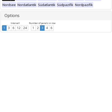
Nordsee
Nordatlantik
Südatlantik
Südpazifik
Nordpazifik
Options
Intervall
Number of panels in row
1
3
6
12
24
1
2
3
4
6