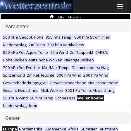
Toggle
naviga
Alle Modelle
Parameter
500 hPa Geopot. Höhe
850 hPa Temp.
850 hPa Stromlinien
Niederschlag
2m Temp
700 hPa Vertikalbew
850 hPa Pot. Äquiv. Temp
10m Wind
2m Taupunkt
CAPE/LI
Hohe Wolken
Mittelhohe Wolken
Niedrige Wolken
700 hPa Rel. Feuchte
Min/Max Temp.
Gesamtniederschlag
Spitzenwind
2m Rel. feuchte
300 hPa Wind
200 hPa Wind
Gesamtbedeckungsgrad
Gesamtschneehöhe
Neuschneehöhe
Gesamt-Neuschnee
Mittl. Wolken
850 hPa Temp. Abweichung
500 hPa Wind
50 hPa Temp
Schnee/Eis
Wellenhoehe
Niederschlagsform
Gebiet
Europa
Nordamerika
Südamerika
Afrika
Südasien
Australien