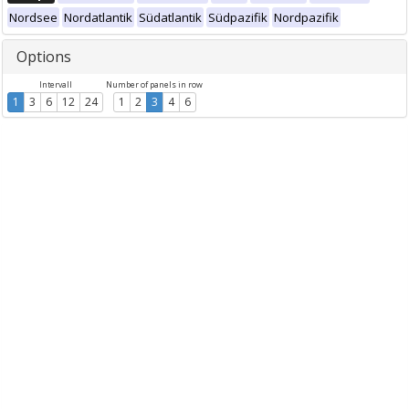
Nordsee
Nordatlantik
Südatlantik
Südpazifik
Nordpazifik
Options
Intervall
Number of panels in row
1
3
6
12
24
1
2
3
4
6