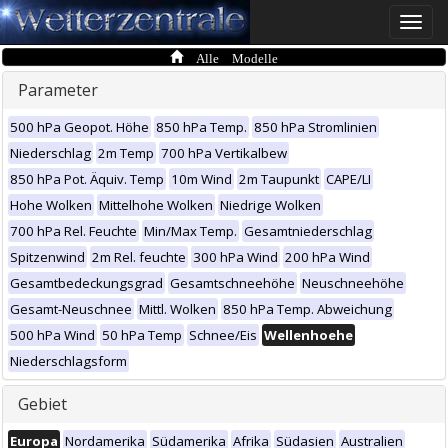
Toggle
naviga
Alle Modelle
Parameter
500 hPa Geopot. Höhe
850 hPa Temp.
850 hPa Stromlinien
Niederschlag
2m Temp
700 hPa Vertikalbew
850 hPa Pot. Äquiv. Temp
10m Wind
2m Taupunkt
CAPE/LI
Hohe Wolken
Mittelhohe Wolken
Niedrige Wolken
700 hPa Rel. Feuchte
Min/Max Temp.
Gesamtniederschlag
Spitzenwind
2m Rel. feuchte
300 hPa Wind
200 hPa Wind
Gesamtbedeckungsgrad
Gesamtschneehöhe
Neuschneehöhe
Gesamt-Neuschnee
Mittl. Wolken
850 hPa Temp. Abweichung
500 hPa Wind
50 hPa Temp
Schnee/Eis
Wellenhoehe
Niederschlagsform
Gebiet
Europa
Nordamerika
Südamerika
Afrika
Südasien
Australien