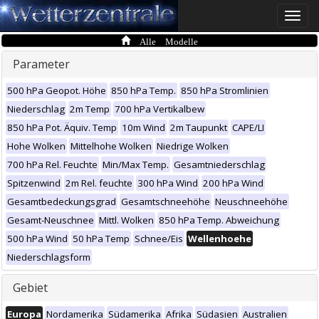
Toggle
naviga
Alle Modelle
Parameter
500 hPa Geopot. Höhe
850 hPa Temp.
850 hPa Stromlinien
Niederschlag
2m Temp
700 hPa Vertikalbew
850 hPa Pot. Äquiv. Temp
10m Wind
2m Taupunkt
CAPE/LI
Hohe Wolken
Mittelhohe Wolken
Niedrige Wolken
700 hPa Rel. Feuchte
Min/Max Temp.
Gesamtniederschlag
Spitzenwind
2m Rel. feuchte
300 hPa Wind
200 hPa Wind
Gesamtbedeckungsgrad
Gesamtschneehöhe
Neuschneehöhe
Gesamt-Neuschnee
Mittl. Wolken
850 hPa Temp. Abweichung
500 hPa Wind
50 hPa Temp
Schnee/Eis
Wellenhoehe
Niederschlagsform
Gebiet
Europa
Nordamerika
Südamerika
Afrika
Südasien
Australien