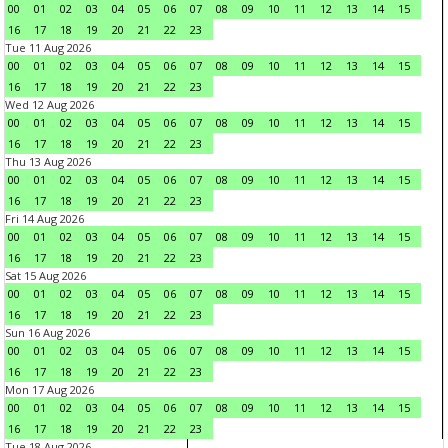
00
01
02
03
04
05
06
07
08
09
10
11
12
13
14
15
16
17
18
19
20
21
22
23
Tue 11 Aug 2026
00
01
02
03
04
05
06
07
08
09
10
11
12
13
14
15
16
17
18
19
20
21
22
23
Wed 12 Aug 2026
00
01
02
03
04
05
06
07
08
09
10
11
12
13
14
15
16
17
18
19
20
21
22
23
Thu 13 Aug 2026
00
01
02
03
04
05
06
07
08
09
10
11
12
13
14
15
16
17
18
19
20
21
22
23
Fri 14 Aug 2026
00
01
02
03
04
05
06
07
08
09
10
11
12
13
14
15
16
17
18
19
20
21
22
23
Sat 15 Aug 2026
00
01
02
03
04
05
06
07
08
09
10
11
12
13
14
15
16
17
18
19
20
21
22
23
Sun 16 Aug 2026
00
01
02
03
04
05
06
07
08
09
10
11
12
13
14
15
16
17
18
19
20
21
22
23
Mon 17 Aug 2026
00
01
02
03
04
05
06
07
08
09
10
11
12
13
14
15
16
17
18
19
20
21
22
23
Tue 18 Aug 2026