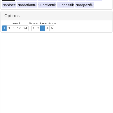
Nordsee
Nordatlantik
Südatlantik
Südpazifik
Nordpazifik
Options
Intervall
Number of panels in row
1
3
6
12
24
1
2
3
4
6