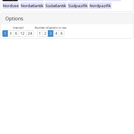
Nordsee
Nordatlantik
Südatlantik
Südpazifik
Nordpazifik
Options
Intervall
Number of panels in row
1
3
6
12
24
1
2
3
4
6