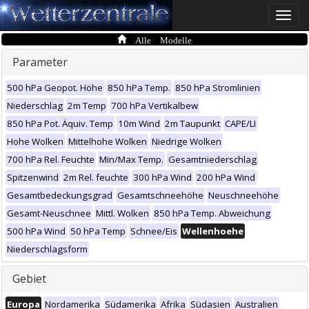
Toggle
naviga
Alle Modelle
Parameter
500 hPa Geopot. Höhe
850 hPa Temp.
850 hPa Stromlinien
Niederschlag
2m Temp
700 hPa Vertikalbew
850 hPa Pot. Äquiv. Temp
10m Wind
2m Taupunkt
CAPE/LI
Hohe Wolken
Mittelhohe Wolken
Niedrige Wolken
700 hPa Rel. Feuchte
Min/Max Temp.
Gesamtniederschlag
Spitzenwind
2m Rel. feuchte
300 hPa Wind
200 hPa Wind
Gesamtbedeckungsgrad
Gesamtschneehöhe
Neuschneehöhe
Gesamt-Neuschnee
Mittl. Wolken
850 hPa Temp. Abweichung
500 hPa Wind
50 hPa Temp
Schnee/Eis
Wellenhoehe
Niederschlagsform
Gebiet
Europa
Nordamerika
Südamerika
Afrika
Südasien
Australien