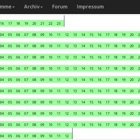
amme
Archiv
Forum
Impressum
16
17
18
19
20
21
22
23
04
05
06
07
08
09
10
11
12
13
14
15
16
17
18
19
20
2
04
05
06
07
08
09
10
11
12
13
14
15
16
17
18
19
20
2
04
05
06
07
08
09
10
11
12
13
14
15
16
17
18
19
20
2
04
05
06
07
08
09
10
11
12
13
14
15
16
17
18
19
20
2
04
05
06
07
08
09
10
11
12
13
14
15
16
17
18
19
20
2
04
05
06
07
08
09
10
11
12
13
14
15
16
17
18
19
20
2
04
05
06
07
08
09
10
11
12
13
14
15
16
17
18
19
20
2
04
05
06
07
08
09
10
11
12
13
14
15
16
17
18
19
20
2
04
05
06
07
08
09
10
11
12
13
14
15
16
17
18
19
20
2
04
05
06
07
08
09
10
11
12