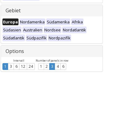
Gebiet
Europa
Nordamerika
Südamerika
Afrika
Südasien
Australien
Nordsee
Nordatlantik
Südatlantik
Südpazifik
Nordpazifik
Options
Intervall
Number of panels in row
1
3
6
12
24
1
2
3
4
6