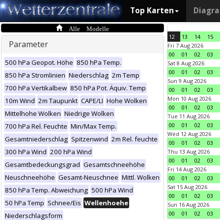
Top Karten
Diagr
Alle Modelle
12
13
14
15
Parameter
Fri 7 Aug 2026
00
01
02
03
500 hPa Geopot. Höhe
850 hPa Temp.
Sat 8 Aug 2026
00
01
02
03
850 hPa Stromlinien
Niederschlag
2m Temp
Sun 9 Aug 2026
700 hPa Vertikalbew
850 hPa Pot. Äquiv. Temp
00
01
02
03
Mon 10 Aug 2026
10m Wind
2m Taupunkt
CAPE/LI
Hohe Wolken
00
01
02
03
Mittelhohe Wolken
Niedrige Wolken
Tue 11 Aug 2026
00
01
02
03
700 hPa Rel. Feuchte
Min/Max Temp.
Wed 12 Aug 2026
Gesamtniederschlag
Spitzenwind
2m Rel. feuchte
00
01
02
03
300 hPa Wind
200 hPa Wind
Thu 13 Aug 2026
00
01
02
03
Gesamtbedeckungsgrad
Gesamtschneehöhe
Fri 14 Aug 2026
Neuschneehöhe
Gesamt-Neuschnee
Mittl. Wolken
00
01
02
03
Sat 15 Aug 2026
850 hPa Temp. Abweichung
500 hPa Wind
00
01
02
03
50 hPa Temp
Schnee/Eis
Wellenhoehe
Sun 16 Aug 2026
00
01
02
03
Niederschlagsform