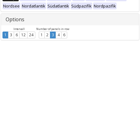
Nordsee
Nordatlantik
Südatlantik
Südpazifik
Nordpazifik
Options
Intervall
Number of panels in row
1
3
6
12
24
1
2
3
4
6