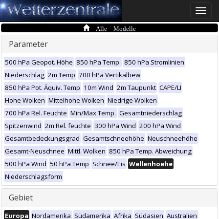
Toggle
naviga
Alle Modelle
Parameter
500 hPa Geopot. Höhe
850 hPa Temp.
850 hPa Stromlinien
Niederschlag
2m Temp
700 hPa Vertikalbew
850 hPa Pot. Äquiv. Temp
10m Wind
2m Taupunkt
CAPE/LI
Hohe Wolken
Mittelhohe Wolken
Niedrige Wolken
700 hPa Rel. Feuchte
Min/Max Temp.
Gesamtniederschlag
Spitzenwind
2m Rel. feuchte
300 hPa Wind
200 hPa Wind
Gesamtbedeckungsgrad
Gesamtschneehöhe
Neuschneehöhe
Gesamt-Neuschnee
Mittl. Wolken
850 hPa Temp. Abweichung
500 hPa Wind
50 hPa Temp
Schnee/Eis
Wellenhoehe
Niederschlagsform
Gebiet
Europa
Nordamerika
Südamerika
Afrika
Südasien
Australien