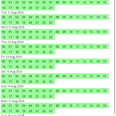
00
01
02
03
04
05
06
07
08
09
10
11
12
13
14
15
16
17
18
19
20
21
22
23
Tue 11 Aug 2026
00
01
02
03
04
05
06
07
08
09
10
11
12
13
14
15
16
17
18
19
20
21
22
23
Wed 12 Aug 2026
00
01
02
03
04
05
06
07
08
09
10
11
12
13
14
15
16
17
18
19
20
21
22
23
Thu 13 Aug 2026
00
01
02
03
04
05
06
07
08
09
10
11
12
13
14
15
16
17
18
19
20
21
22
23
Fri 14 Aug 2026
00
01
02
03
04
05
06
07
08
09
10
11
12
13
14
15
16
17
18
19
20
21
22
23
Sat 15 Aug 2026
00
01
02
03
04
05
06
07
08
09
10
11
12
13
14
15
16
17
18
19
20
21
22
23
Sun 16 Aug 2026
00
01
02
03
04
05
06
07
08
09
10
11
12
13
14
15
16
17
18
19
20
21
22
23
Mon 17 Aug 2026
00
01
02
03
04
05
06
07
08
09
10
11
12
13
14
15
16
17
18
19
20
21
22
23
Tue 18 Aug 2026