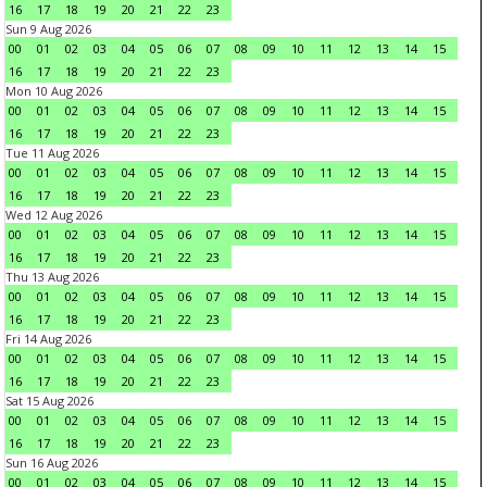
16
17
18
19
20
21
22
23
Sun 9 Aug 2026
00
01
02
03
04
05
06
07
08
09
10
11
12
13
14
15
16
17
18
19
20
21
22
23
Mon 10 Aug 2026
00
01
02
03
04
05
06
07
08
09
10
11
12
13
14
15
16
17
18
19
20
21
22
23
Tue 11 Aug 2026
00
01
02
03
04
05
06
07
08
09
10
11
12
13
14
15
16
17
18
19
20
21
22
23
Wed 12 Aug 2026
00
01
02
03
04
05
06
07
08
09
10
11
12
13
14
15
16
17
18
19
20
21
22
23
Thu 13 Aug 2026
00
01
02
03
04
05
06
07
08
09
10
11
12
13
14
15
16
17
18
19
20
21
22
23
Fri 14 Aug 2026
00
01
02
03
04
05
06
07
08
09
10
11
12
13
14
15
16
17
18
19
20
21
22
23
Sat 15 Aug 2026
00
01
02
03
04
05
06
07
08
09
10
11
12
13
14
15
16
17
18
19
20
21
22
23
Sun 16 Aug 2026
00
01
02
03
04
05
06
07
08
09
10
11
12
13
14
15