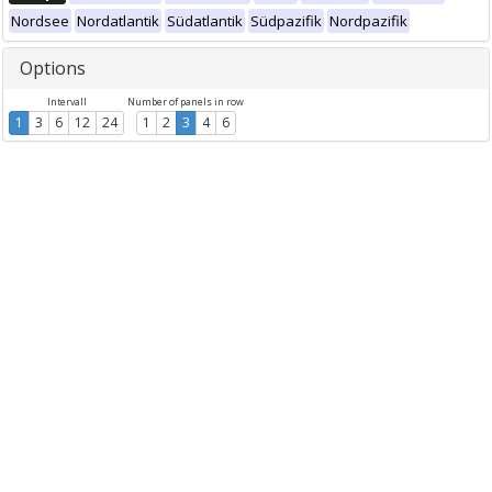
Nordsee
Nordatlantik
Südatlantik
Südpazifik
Nordpazifik
Options
Intervall
Number of panels in row
1
3
6
12
24
1
2
3
4
6