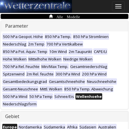
Toggle
naviga
Alle Modelle
Parameter
500 hPa Geopot. Höhe
850 hPa Temp.
850 hPa Stromlinien
Niederschlag
2m Temp
700 hPa Vertikalbew
850 hPa Pot. Äquiv. Temp
10m Wind
2m Taupunkt
CAPE/LI
Hohe Wolken
Mittelhohe Wolken
Niedrige Wolken
700 hPa Rel. Feuchte
Min/Max Temp.
Gesamtniederschlag
Spitzenwind
2m Rel. feuchte
300 hPa Wind
200 hPa Wind
Gesamtbedeckungsgrad
Gesamtschneehöhe
Neuschneehöhe
Gesamt-Neuschnee
Mittl. Wolken
850 hPa Temp. Abweichung
500 hPa Wind
50 hPa Temp
Schnee/Eis
Wellenhoehe
Niederschlagsform
Gebiet
Europa
Nordamerika
Südamerika
Afrika
Südasien
Australien