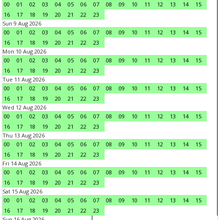
00
01
02
03
04
05
06
07
08
09
10
11
12
13
14
15
16
17
18
19
20
21
22
23
Sun 9 Aug 2026
00
01
02
03
04
05
06
07
08
09
10
11
12
13
14
15
16
17
18
19
20
21
22
23
Mon 10 Aug 2026
00
01
02
03
04
05
06
07
08
09
10
11
12
13
14
15
16
17
18
19
20
21
22
23
Tue 11 Aug 2026
00
01
02
03
04
05
06
07
08
09
10
11
12
13
14
15
16
17
18
19
20
21
22
23
Wed 12 Aug 2026
00
01
02
03
04
05
06
07
08
09
10
11
12
13
14
15
16
17
18
19
20
21
22
23
Thu 13 Aug 2026
00
01
02
03
04
05
06
07
08
09
10
11
12
13
14
15
16
17
18
19
20
21
22
23
Fri 14 Aug 2026
00
01
02
03
04
05
06
07
08
09
10
11
12
13
14
15
16
17
18
19
20
21
22
23
Sat 15 Aug 2026
00
01
02
03
04
05
06
07
08
09
10
11
12
13
14
15
16
17
18
19
20
21
22
23
Sun 16 Aug 2026