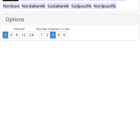
Nordsee
Nordatlantik
Südatlantik
Südpazifik
Nordpazifik
Options
Intervall
Number of panels in row
1
3
6
12
24
1
2
3
4
6