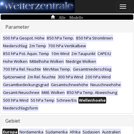
Toggle
naviga
Alle Modelle
Parameter
500 hPa Geopot. Höhe
850 hPa Temp.
850 hPa Stromlinien
Niederschlag
2m Temp
700 hPa Vertikalbew
850 hPa Pot. Äquiv. Temp
10m Wind
2m Taupunkt
CAPE/LI
Hohe Wolken
Mittelhohe Wolken
Niedrige Wolken
700 hPa Rel. Feuchte
Min/Max Temp.
Gesamtniederschlag
Spitzenwind
2m Rel. feuchte
300 hPa Wind
200 hPa Wind
Gesamtbedeckungsgrad
Gesamtschneehöhe
Neuschneehöhe
Gesamt-Neuschnee
Mittl. Wolken
850 hPa Temp. Abweichung
500 hPa Wind
50 hPa Temp
Schnee/Eis
Wellenhoehe
Niederschlagsform
Gebiet
Europa
Nordamerika
Südamerika
Afrika
Südasien
Australien