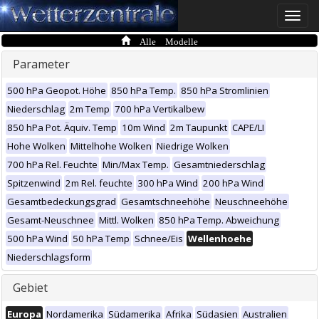
Toggle
naviga
Alle Modelle
Parameter
500 hPa Geopot. Höhe
850 hPa Temp.
850 hPa Stromlinien
Niederschlag
2m Temp
700 hPa Vertikalbew
850 hPa Pot. Äquiv. Temp
10m Wind
2m Taupunkt
CAPE/LI
Hohe Wolken
Mittelhohe Wolken
Niedrige Wolken
700 hPa Rel. Feuchte
Min/Max Temp.
Gesamtniederschlag
Spitzenwind
2m Rel. feuchte
300 hPa Wind
200 hPa Wind
Gesamtbedeckungsgrad
Gesamtschneehöhe
Neuschneehöhe
Gesamt-Neuschnee
Mittl. Wolken
850 hPa Temp. Abweichung
500 hPa Wind
50 hPa Temp
Schnee/Eis
Wellenhoehe
Niederschlagsform
Gebiet
Europa
Nordamerika
Südamerika
Afrika
Südasien
Australien