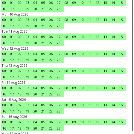
00
01
02
03
04
05
06
07
08
09
10
11
12
13
14
15
16
17
18
19
20
21
22
23
Mon 10 Aug 2026
00
01
02
03
04
05
06
07
08
09
10
11
12
13
14
15
16
17
18
19
20
21
22
23
Tue 11 Aug 2026
00
01
02
03
04
05
06
07
08
09
10
11
12
13
14
15
16
17
18
19
20
21
22
23
Wed 12 Aug 2026
00
01
02
03
04
05
06
07
08
09
10
11
12
13
14
15
16
17
18
19
20
21
22
23
Thu 13 Aug 2026
00
01
02
03
04
05
06
07
08
09
10
11
12
13
14
15
16
17
18
19
20
21
22
23
Fri 14 Aug 2026
00
01
02
03
04
05
06
07
08
09
10
11
12
13
14
15
16
17
18
19
20
21
22
23
Sat 15 Aug 2026
00
01
02
03
04
05
06
07
08
09
10
11
12
13
14
15
16
17
18
19
20
21
22
23
Sun 16 Aug 2026
00
01
02
03
04
05
06
07
08
09
10
11
12
13
14
15
16
17
18
19
20
21
22
23
Mon 17 Aug 2026