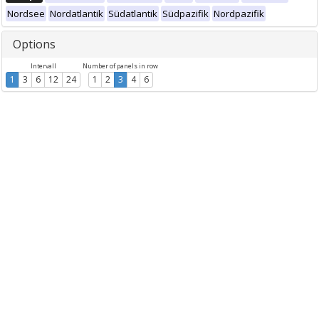
Nordsee
Nordatlantik
Südatlantik
Südpazifik
Nordpazifik
Options
Intervall
Number of panels in row
1
3
6
12
24
1
2
3
4
6