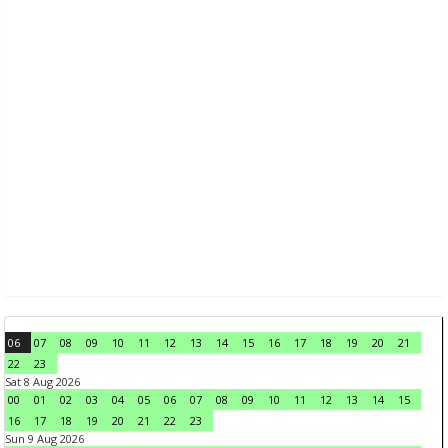
06
07
08
09
10
11
12
13
14
15
16
17
18
19
20
21
22
23
Sat 8 Aug 2026
00
01
02
03
04
05
06
07
08
09
10
11
12
13
14
15
16
17
18
19
20
21
22
23
Sun 9 Aug 2026