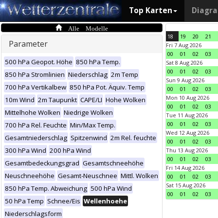
Top Karten
Diagr
Alle Modelle
18
19
20
21
Parameter
Fri 7 Aug 2026
00
01
02
03
500 hPa Geopot. Höhe
850 hPa Temp.
Sat 8 Aug 2026
00
01
02
03
850 hPa Stromlinien
Niederschlag
2m Temp
Sun 9 Aug 2026
700 hPa Vertikalbew
850 hPa Pot. Äquiv. Temp
00
01
02
03
Mon 10 Aug 2026
10m Wind
2m Taupunkt
CAPE/LI
Hohe Wolken
00
01
02
03
Mittelhohe Wolken
Niedrige Wolken
Tue 11 Aug 2026
00
01
02
03
700 hPa Rel. Feuchte
Min/Max Temp.
Wed 12 Aug 2026
Gesamtniederschlag
Spitzenwind
2m Rel. feuchte
00
01
02
03
300 hPa Wind
200 hPa Wind
Thu 13 Aug 2026
00
01
02
03
Gesamtbedeckungsgrad
Gesamtschneehöhe
Fri 14 Aug 2026
Neuschneehöhe
Gesamt-Neuschnee
Mittl. Wolken
00
01
02
03
Sat 15 Aug 2026
850 hPa Temp. Abweichung
500 hPa Wind
00
01
02
03
50 hPa Temp
Schnee/Eis
Wellenhoehe
Niederschlagsform