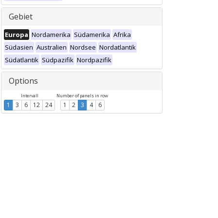
Gebiet
Europa
Nordamerika
Südamerika
Afrika
Südasien
Australien
Nordsee
Nordatlantik
Südatlantik
Südpazifik
Nordpazifik
Options
Intervall
Number of panels in row
1
3
6
12
24
1
2
3
4
6