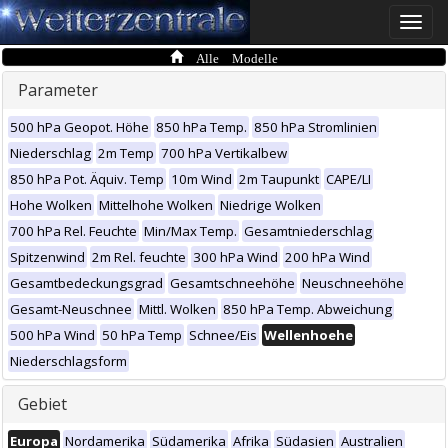
Toggle
naviga
Alle Modelle
Parameter
500 hPa Geopot. Höhe
850 hPa Temp.
850 hPa Stromlinien
Niederschlag
2m Temp
700 hPa Vertikalbew
850 hPa Pot. Äquiv. Temp
10m Wind
2m Taupunkt
CAPE/LI
Hohe Wolken
Mittelhohe Wolken
Niedrige Wolken
700 hPa Rel. Feuchte
Min/Max Temp.
Gesamtniederschlag
Spitzenwind
2m Rel. feuchte
300 hPa Wind
200 hPa Wind
Gesamtbedeckungsgrad
Gesamtschneehöhe
Neuschneehöhe
Gesamt-Neuschnee
Mittl. Wolken
850 hPa Temp. Abweichung
500 hPa Wind
50 hPa Temp
Schnee/Eis
Wellenhoehe
Niederschlagsform
Gebiet
Europa
Nordamerika
Südamerika
Afrika
Südasien
Australien