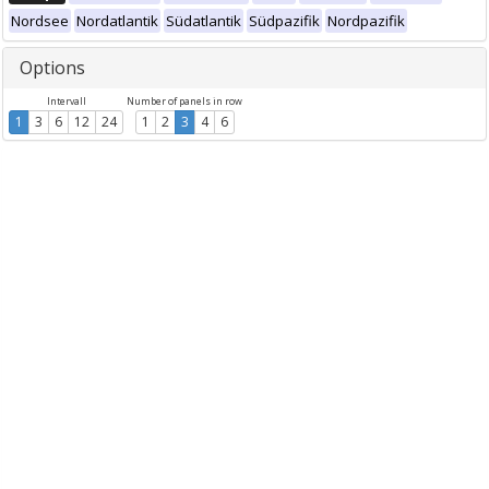
Nordsee
Nordatlantik
Südatlantik
Südpazifik
Nordpazifik
Options
Intervall
Number of panels in row
1
3
6
12
24
1
2
3
4
6