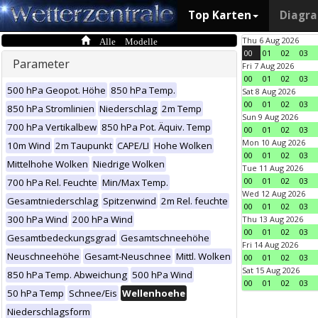
Top Karten
Diagr
Alle Modelle
Thu 6 Aug 2026
00
01
02
03
Parameter
Fri 7 Aug 2026
00
01
02
03
500 hPa Geopot. Höhe
850 hPa Temp.
Sat 8 Aug 2026
00
01
02
03
850 hPa Stromlinien
Niederschlag
2m Temp
Sun 9 Aug 2026
700 hPa Vertikalbew
850 hPa Pot. Äquiv. Temp
00
01
02
03
Mon 10 Aug 2026
10m Wind
2m Taupunkt
CAPE/LI
Hohe Wolken
00
01
02
03
Mittelhohe Wolken
Niedrige Wolken
Tue 11 Aug 2026
00
01
02
03
700 hPa Rel. Feuchte
Min/Max Temp.
Wed 12 Aug 2026
Gesamtniederschlag
Spitzenwind
2m Rel. feuchte
00
01
02
03
300 hPa Wind
200 hPa Wind
Thu 13 Aug 2026
00
01
02
03
Gesamtbedeckungsgrad
Gesamtschneehöhe
Fri 14 Aug 2026
Neuschneehöhe
Gesamt-Neuschnee
Mittl. Wolken
00
01
02
03
Sat 15 Aug 2026
850 hPa Temp. Abweichung
500 hPa Wind
00
01
02
03
50 hPa Temp
Schnee/Eis
Wellenhoehe
Niederschlagsform