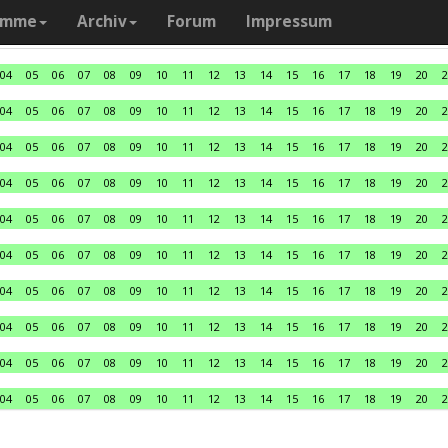
amme
Archiv
Forum
Impressum
04
05
06
07
08
09
10
11
12
13
14
15
16
17
18
19
20
2
04
05
06
07
08
09
10
11
12
13
14
15
16
17
18
19
20
2
04
05
06
07
08
09
10
11
12
13
14
15
16
17
18
19
20
2
04
05
06
07
08
09
10
11
12
13
14
15
16
17
18
19
20
2
04
05
06
07
08
09
10
11
12
13
14
15
16
17
18
19
20
2
04
05
06
07
08
09
10
11
12
13
14
15
16
17
18
19
20
2
04
05
06
07
08
09
10
11
12
13
14
15
16
17
18
19
20
2
04
05
06
07
08
09
10
11
12
13
14
15
16
17
18
19
20
2
04
05
06
07
08
09
10
11
12
13
14
15
16
17
18
19
20
2
04
05
06
07
08
09
10
11
12
13
14
15
16
17
18
19
20
2