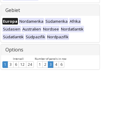
Gebiet
Europa
Nordamerika
Südamerika
Afrika
Südasien
Australien
Nordsee
Nordatlantik
Südatlantik
Südpazifik
Nordpazifik
Options
Intervall
Number of panels in row
1
3
6
12
24
1
2
3
4
6