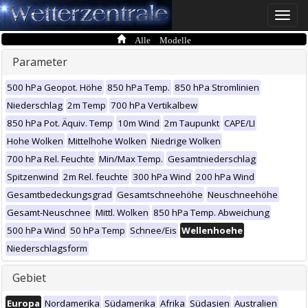
Toggle
naviga
Alle Modelle
Parameter
500 hPa Geopot. Höhe
850 hPa Temp.
850 hPa Stromlinien
Niederschlag
2m Temp
700 hPa Vertikalbew
850 hPa Pot. Äquiv. Temp
10m Wind
2m Taupunkt
CAPE/LI
Hohe Wolken
Mittelhohe Wolken
Niedrige Wolken
700 hPa Rel. Feuchte
Min/Max Temp.
Gesamtniederschlag
Spitzenwind
2m Rel. feuchte
300 hPa Wind
200 hPa Wind
Gesamtbedeckungsgrad
Gesamtschneehöhe
Neuschneehöhe
Gesamt-Neuschnee
Mittl. Wolken
850 hPa Temp. Abweichung
500 hPa Wind
50 hPa Temp
Schnee/Eis
Wellenhoehe
Niederschlagsform
Gebiet
Europa
Nordamerika
Südamerika
Afrika
Südasien
Australien