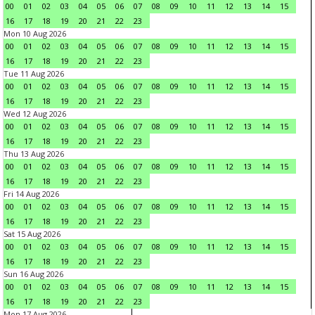
00
01
02
03
04
05
06
07
08
09
10
11
12
13
14
15
16
17
18
19
20
21
22
23
Mon 10 Aug 2026
00
01
02
03
04
05
06
07
08
09
10
11
12
13
14
15
16
17
18
19
20
21
22
23
Tue 11 Aug 2026
00
01
02
03
04
05
06
07
08
09
10
11
12
13
14
15
16
17
18
19
20
21
22
23
Wed 12 Aug 2026
00
01
02
03
04
05
06
07
08
09
10
11
12
13
14
15
16
17
18
19
20
21
22
23
Thu 13 Aug 2026
00
01
02
03
04
05
06
07
08
09
10
11
12
13
14
15
16
17
18
19
20
21
22
23
Fri 14 Aug 2026
00
01
02
03
04
05
06
07
08
09
10
11
12
13
14
15
16
17
18
19
20
21
22
23
Sat 15 Aug 2026
00
01
02
03
04
05
06
07
08
09
10
11
12
13
14
15
16
17
18
19
20
21
22
23
Sun 16 Aug 2026
00
01
02
03
04
05
06
07
08
09
10
11
12
13
14
15
16
17
18
19
20
21
22
23
Mon 17 Aug 2026