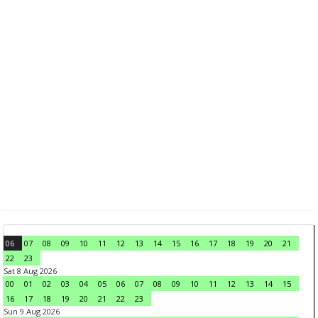
06
07
08
09
10
11
12
13
14
15
16
17
18
19
20
21
22
23
Sat 8 Aug 2026
00
01
02
03
04
05
06
07
08
09
10
11
12
13
14
15
16
17
18
19
20
21
22
23
Sun 9 Aug 2026