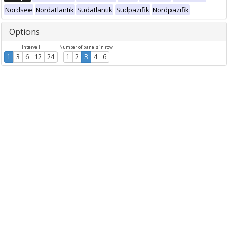
Nordsee
Nordatlantik
Südatlantik
Südpazifik
Nordpazifik
Options
Intervall
Number of panels in row
1
3
6
12
24
1
2
3
4
6