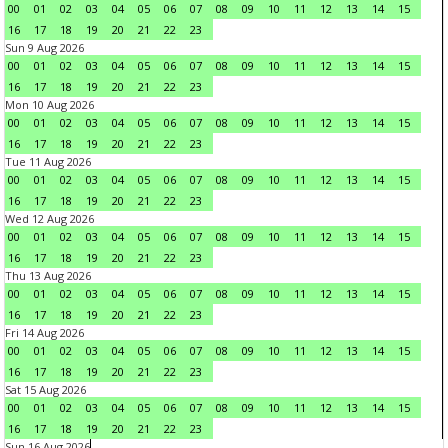
00
01
02
03
04
05
06
07
08
09
10
11
12
13
14
15
16
17
18
19
20
21
22
23
Sun 9 Aug 2026
00
01
02
03
04
05
06
07
08
09
10
11
12
13
14
15
16
17
18
19
20
21
22
23
Mon 10 Aug 2026
00
01
02
03
04
05
06
07
08
09
10
11
12
13
14
15
16
17
18
19
20
21
22
23
Tue 11 Aug 2026
00
01
02
03
04
05
06
07
08
09
10
11
12
13
14
15
16
17
18
19
20
21
22
23
Wed 12 Aug 2026
00
01
02
03
04
05
06
07
08
09
10
11
12
13
14
15
16
17
18
19
20
21
22
23
Thu 13 Aug 2026
00
01
02
03
04
05
06
07
08
09
10
11
12
13
14
15
16
17
18
19
20
21
22
23
Fri 14 Aug 2026
00
01
02
03
04
05
06
07
08
09
10
11
12
13
14
15
16
17
18
19
20
21
22
23
Sat 15 Aug 2026
00
01
02
03
04
05
06
07
08
09
10
11
12
13
14
15
16
17
18
19
20
21
22
23
Sun 16 Aug 2026