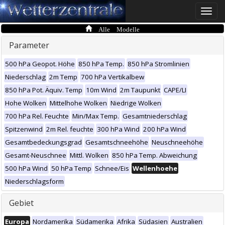
Toggle
naviga
Alle Modelle
Parameter
500 hPa Geopot. Höhe
850 hPa Temp.
850 hPa Stromlinien
Niederschlag
2m Temp
700 hPa Vertikalbew
850 hPa Pot. Äquiv. Temp
10m Wind
2m Taupunkt
CAPE/LI
Hohe Wolken
Mittelhohe Wolken
Niedrige Wolken
700 hPa Rel. Feuchte
Min/Max Temp.
Gesamtniederschlag
Spitzenwind
2m Rel. feuchte
300 hPa Wind
200 hPa Wind
Gesamtbedeckungsgrad
Gesamtschneehöhe
Neuschneehöhe
Gesamt-Neuschnee
Mittl. Wolken
850 hPa Temp. Abweichung
500 hPa Wind
50 hPa Temp
Schnee/Eis
Wellenhoehe
Niederschlagsform
Gebiet
Europa
Nordamerika
Südamerika
Afrika
Südasien
Australien