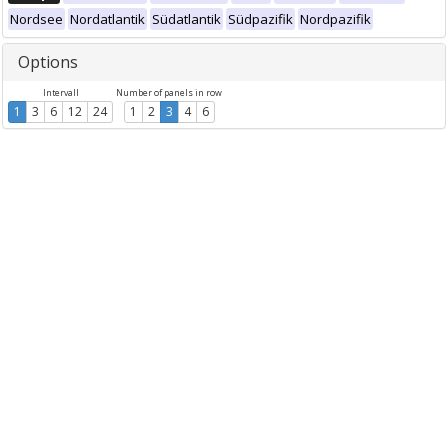
Nordsee
Nordatlantik
Südatlantik
Südpazifik
Nordpazifik
Options
Intervall
Number of panels in row
1
3
6
12
24
1
2
3
4
6