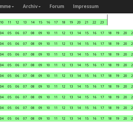
amme
Archiv
Forum
Impressum
10
11
12
13
14
15
16
17
18
19
20
21
22
23
04
05
06
07
08
09
10
11
12
13
14
15
16
17
18
19
20
2
04
05
06
07
08
09
10
11
12
13
14
15
16
17
18
19
20
2
04
05
06
07
08
09
10
11
12
13
14
15
16
17
18
19
20
2
04
05
06
07
08
09
10
11
12
13
14
15
16
17
18
19
20
2
04
05
06
07
08
09
10
11
12
13
14
15
16
17
18
19
20
2
04
05
06
07
08
09
10
11
12
13
14
15
16
17
18
19
20
2
04
05
06
07
08
09
10
11
12
13
14
15
16
17
18
19
20
2
04
05
06
07
08
09
10
11
12
13
14
15
16
17
18
19
20
2
04
05
06
07
08
09
10
11
12
13
14
15
16
17
18
19
20
2