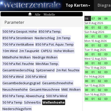
Top Karten
Diagr
Alle Modelle
06
07
08
09
Parameter
Sat 8 Aug 2026
00
01
02
03
500 hPa Geopot. Höhe
850 hPa Temp.
Sun 9 Aug 2026
00
01
02
03
850 hPa Stromlinien
Niederschlag
2m Temp
Mon 10 Aug 2026
700 hPa Vertikalbew
850 hPa Pot. Äquiv. Temp
00
01
02
03
Tue 11 Aug 2026
10m Wind
2m Taupunkt
CAPE/LI
Hohe Wolken
00
01
02
03
Mittelhohe Wolken
Niedrige Wolken
Wed 12 Aug 2026
00
01
02
03
700 hPa Rel. Feuchte
Min/Max Temp.
Thu 13 Aug 2026
Gesamtniederschlag
Spitzenwind
2m Rel. feuchte
00
01
02
03
300 hPa Wind
200 hPa Wind
Fri 14 Aug 2026
00
01
02
03
Gesamtbedeckungsgrad
Gesamtschneehöhe
Sat 15 Aug 2026
Neuschneehöhe
Gesamt-Neuschnee
Mittl. Wolken
00
01
02
03
Sun 16 Aug 2026
850 hPa Temp. Abweichung
500 hPa Wind
00
01
02
03
50 hPa Temp
Schnee/Eis
Wellenhoehe
Niederschlagsform