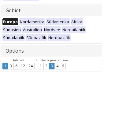
Gebiet
Europa
Nordamerika
Südamerika
Afrika
Südasien
Australien
Nordsee
Nordatlantik
Südatlantik
Südpazifik
Nordpazifik
Options
Intervall
Number of panels in row
1
3
6
12
24
1
2
3
4
6