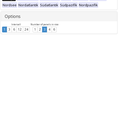
Nordsee
Nordatlantik
Südatlantik
Südpazifik
Nordpazifik
Options
Intervall
Number of panels in row
1
3
6
12
24
1
2
3
4
6