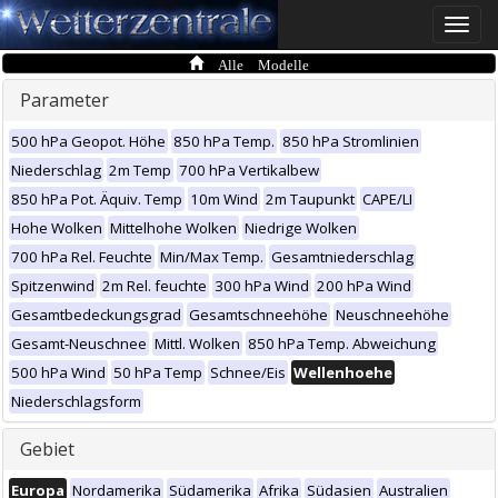
Toggle
naviga
Alle Modelle
Parameter
500 hPa Geopot. Höhe
850 hPa Temp.
850 hPa Stromlinien
Niederschlag
2m Temp
700 hPa Vertikalbew
850 hPa Pot. Äquiv. Temp
10m Wind
2m Taupunkt
CAPE/LI
Hohe Wolken
Mittelhohe Wolken
Niedrige Wolken
700 hPa Rel. Feuchte
Min/Max Temp.
Gesamtniederschlag
Spitzenwind
2m Rel. feuchte
300 hPa Wind
200 hPa Wind
Gesamtbedeckungsgrad
Gesamtschneehöhe
Neuschneehöhe
Gesamt-Neuschnee
Mittl. Wolken
850 hPa Temp. Abweichung
500 hPa Wind
50 hPa Temp
Schnee/Eis
Wellenhoehe
Niederschlagsform
Gebiet
Europa
Nordamerika
Südamerika
Afrika
Südasien
Australien