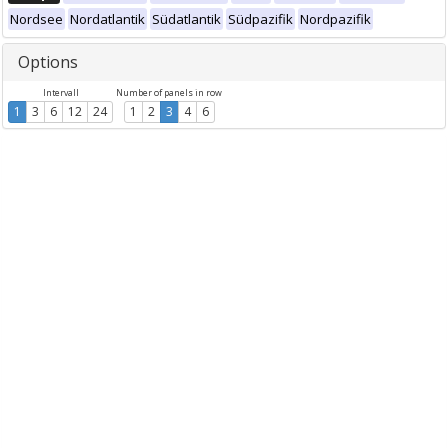
Nordsee
Nordatlantik
Südatlantik
Südpazifik
Nordpazifik
Options
Intervall
Number of panels in row
1
3
6
12
24
1
2
3
4
6