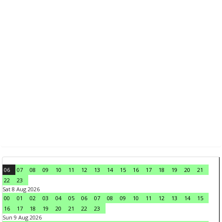
06
07
08
09
10
11
12
13
14
15
16
17
18
19
20
21
22
23
Sat 8 Aug 2026
00
01
02
03
04
05
06
07
08
09
10
11
12
13
14
15
16
17
18
19
20
21
22
23
Sun 9 Aug 2026