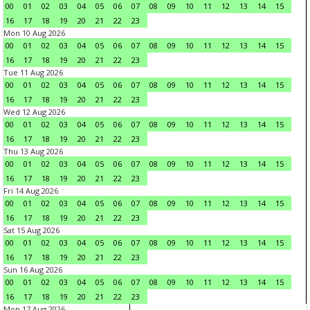
00
01
02
03
04
05
06
07
08
09
10
11
12
13
14
15
16
17
18
19
20
21
22
23
Mon 10 Aug 2026
00
01
02
03
04
05
06
07
08
09
10
11
12
13
14
15
16
17
18
19
20
21
22
23
Tue 11 Aug 2026
00
01
02
03
04
05
06
07
08
09
10
11
12
13
14
15
16
17
18
19
20
21
22
23
Wed 12 Aug 2026
00
01
02
03
04
05
06
07
08
09
10
11
12
13
14
15
16
17
18
19
20
21
22
23
Thu 13 Aug 2026
00
01
02
03
04
05
06
07
08
09
10
11
12
13
14
15
16
17
18
19
20
21
22
23
Fri 14 Aug 2026
00
01
02
03
04
05
06
07
08
09
10
11
12
13
14
15
16
17
18
19
20
21
22
23
Sat 15 Aug 2026
00
01
02
03
04
05
06
07
08
09
10
11
12
13
14
15
16
17
18
19
20
21
22
23
Sun 16 Aug 2026
00
01
02
03
04
05
06
07
08
09
10
11
12
13
14
15
16
17
18
19
20
21
22
23
Mon 17 Aug 2026