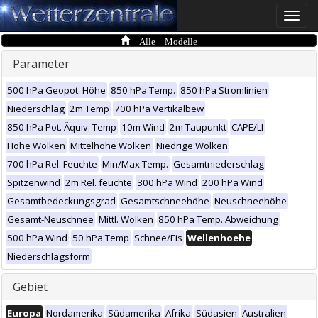
Toggle
naviga
Alle Modelle
Parameter
500 hPa Geopot. Höhe
850 hPa Temp.
850 hPa Stromlinien
Niederschlag
2m Temp
700 hPa Vertikalbew
850 hPa Pot. Äquiv. Temp
10m Wind
2m Taupunkt
CAPE/LI
Hohe Wolken
Mittelhohe Wolken
Niedrige Wolken
700 hPa Rel. Feuchte
Min/Max Temp.
Gesamtniederschlag
Spitzenwind
2m Rel. feuchte
300 hPa Wind
200 hPa Wind
Gesamtbedeckungsgrad
Gesamtschneehöhe
Neuschneehöhe
Gesamt-Neuschnee
Mittl. Wolken
850 hPa Temp. Abweichung
500 hPa Wind
50 hPa Temp
Schnee/Eis
Wellenhoehe
Niederschlagsform
Gebiet
Europa
Nordamerika
Südamerika
Afrika
Südasien
Australien