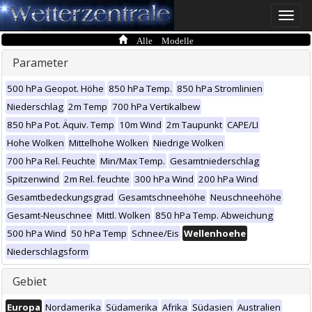
Toggle
naviga
Alle Modelle
Parameter
500 hPa Geopot. Höhe
850 hPa Temp.
850 hPa Stromlinien
Niederschlag
2m Temp
700 hPa Vertikalbew
850 hPa Pot. Äquiv. Temp
10m Wind
2m Taupunkt
CAPE/LI
Hohe Wolken
Mittelhohe Wolken
Niedrige Wolken
700 hPa Rel. Feuchte
Min/Max Temp.
Gesamtniederschlag
Spitzenwind
2m Rel. feuchte
300 hPa Wind
200 hPa Wind
Gesamtbedeckungsgrad
Gesamtschneehöhe
Neuschneehöhe
Gesamt-Neuschnee
Mittl. Wolken
850 hPa Temp. Abweichung
500 hPa Wind
50 hPa Temp
Schnee/Eis
Wellenhoehe
Niederschlagsform
Gebiet
Europa
Nordamerika
Südamerika
Afrika
Südasien
Australien