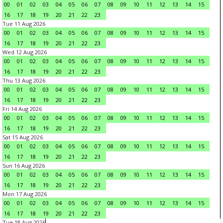
00
01
02
03
04
05
06
07
08
09
10
11
12
13
14
15
16
17
18
19
20
21
22
23
Tue 11 Aug 2026
00
01
02
03
04
05
06
07
08
09
10
11
12
13
14
15
16
17
18
19
20
21
22
23
Wed 12 Aug 2026
00
01
02
03
04
05
06
07
08
09
10
11
12
13
14
15
16
17
18
19
20
21
22
23
Thu 13 Aug 2026
00
01
02
03
04
05
06
07
08
09
10
11
12
13
14
15
16
17
18
19
20
21
22
23
Fri 14 Aug 2026
00
01
02
03
04
05
06
07
08
09
10
11
12
13
14
15
16
17
18
19
20
21
22
23
Sat 15 Aug 2026
00
01
02
03
04
05
06
07
08
09
10
11
12
13
14
15
16
17
18
19
20
21
22
23
Sun 16 Aug 2026
00
01
02
03
04
05
06
07
08
09
10
11
12
13
14
15
16
17
18
19
20
21
22
23
Mon 17 Aug 2026
00
01
02
03
04
05
06
07
08
09
10
11
12
13
14
15
16
17
18
19
20
21
22
23
Tue 18 Aug 2026