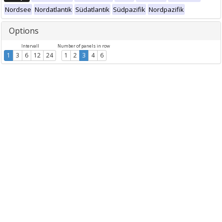
Nordsee
Nordatlantik
Südatlantik
Südpazifik
Nordpazifik
Options
Intervall
Number of panels in row
1
3
6
12
24
1
2
3
4
6