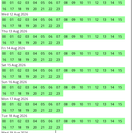
00
01
02
03
04
05
06
07
08
09
10
11
12
13
14
15
16
17
18
19
20
21
22
23
Wed 12 Aug 2026
00
01
02
03
04
05
06
07
08
09
10
11
12
13
14
15
16
17
18
19
20
21
22
23
Thu 13 Aug 2026
00
01
02
03
04
05
06
07
08
09
10
11
12
13
14
15
16
17
18
19
20
21
22
23
Fri 14 Aug 2026
00
01
02
03
04
05
06
07
08
09
10
11
12
13
14
15
16
17
18
19
20
21
22
23
Sat 15 Aug 2026
00
01
02
03
04
05
06
07
08
09
10
11
12
13
14
15
16
17
18
19
20
21
22
23
Sun 16 Aug 2026
00
01
02
03
04
05
06
07
08
09
10
11
12
13
14
15
16
17
18
19
20
21
22
23
Mon 17 Aug 2026
00
01
02
03
04
05
06
07
08
09
10
11
12
13
14
15
16
17
18
19
20
21
22
23
Tue 18 Aug 2026
00
01
02
03
04
05
06
07
08
09
10
11
12
13
14
15
16
17
18
19
20
21
22
23
Wed 19 Aug 2026