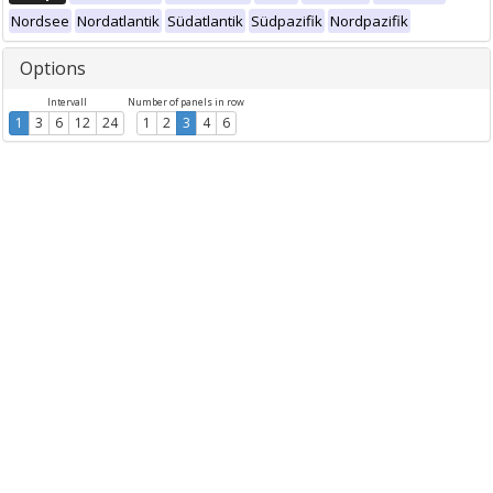
Nordsee
Nordatlantik
Südatlantik
Südpazifik
Nordpazifik
Options
Intervall
Number of panels in row
1
3
6
12
24
1
2
3
4
6