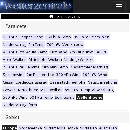
Toggle
naviga
Alle Modelle
Parameter
500 hPa Geopot. Höhe
850 hPa Temp.
850 hPa Stromlinien
Niederschlag
2m Temp
700 hPa Vertikalbew
850 hPa Pot. Äquiv. Temp
10m Wind
2m Taupunkt
CAPE/LI
Hohe Wolken
Mittelhohe Wolken
Niedrige Wolken
700 hPa Rel. Feuchte
Min/Max Temp.
Gesamtniederschlag
Spitzenwind
2m Rel. feuchte
300 hPa Wind
200 hPa Wind
Gesamtbedeckungsgrad
Gesamtschneehöhe
Neuschneehöhe
Gesamt-Neuschnee
Mittl. Wolken
850 hPa Temp. Abweichung
500 hPa Wind
50 hPa Temp
Schnee/Eis
Wellenhoehe
Niederschlagsform
Gebiet
Europa
Nordamerika
Südamerika
Afrika
Südasien
Australien