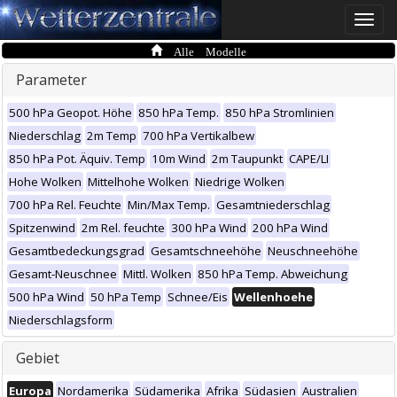
Toggle
naviga
Alle Modelle
Parameter
500 hPa Geopot. Höhe
850 hPa Temp.
850 hPa Stromlinien
Niederschlag
2m Temp
700 hPa Vertikalbew
850 hPa Pot. Äquiv. Temp
10m Wind
2m Taupunkt
CAPE/LI
Hohe Wolken
Mittelhohe Wolken
Niedrige Wolken
700 hPa Rel. Feuchte
Min/Max Temp.
Gesamtniederschlag
Spitzenwind
2m Rel. feuchte
300 hPa Wind
200 hPa Wind
Gesamtbedeckungsgrad
Gesamtschneehöhe
Neuschneehöhe
Gesamt-Neuschnee
Mittl. Wolken
850 hPa Temp. Abweichung
500 hPa Wind
50 hPa Temp
Schnee/Eis
Wellenhoehe
Niederschlagsform
Gebiet
Europa
Nordamerika
Südamerika
Afrika
Südasien
Australien