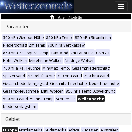
Toggle
naviga
Alle Modelle
Parameter
500 hPa Geopot. Höhe
850 hPa Temp.
850 hPa Stromlinien
Niederschlag
2m Temp
700 hPa Vertikalbew
850 hPa Pot. Äquiv. Temp
10m Wind
2m Taupunkt
CAPE/LI
Hohe Wolken
Mittelhohe Wolken
Niedrige Wolken
700 hPa Rel. Feuchte
Min/Max Temp.
Gesamtniederschlag
Spitzenwind
2m Rel. feuchte
300 hPa Wind
200 hPa Wind
Gesamtbedeckungsgrad
Gesamtschneehöhe
Neuschneehöhe
Gesamt-Neuschnee
Mittl. Wolken
850 hPa Temp. Abweichung
500 hPa Wind
50 hPa Temp
Schnee/Eis
Wellenhoehe
Niederschlagsform
Gebiet
Europa
Nordamerika
Südamerika
Afrika
Südasien
Australien