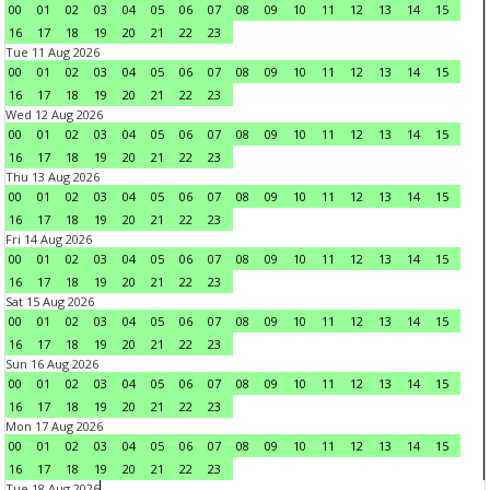
00
01
02
03
04
05
06
07
08
09
10
11
12
13
14
15
16
17
18
19
20
21
22
23
Tue 11 Aug 2026
00
01
02
03
04
05
06
07
08
09
10
11
12
13
14
15
16
17
18
19
20
21
22
23
Wed 12 Aug 2026
00
01
02
03
04
05
06
07
08
09
10
11
12
13
14
15
16
17
18
19
20
21
22
23
Thu 13 Aug 2026
00
01
02
03
04
05
06
07
08
09
10
11
12
13
14
15
16
17
18
19
20
21
22
23
Fri 14 Aug 2026
00
01
02
03
04
05
06
07
08
09
10
11
12
13
14
15
16
17
18
19
20
21
22
23
Sat 15 Aug 2026
00
01
02
03
04
05
06
07
08
09
10
11
12
13
14
15
16
17
18
19
20
21
22
23
Sun 16 Aug 2026
00
01
02
03
04
05
06
07
08
09
10
11
12
13
14
15
16
17
18
19
20
21
22
23
Mon 17 Aug 2026
00
01
02
03
04
05
06
07
08
09
10
11
12
13
14
15
16
17
18
19
20
21
22
23
Tue 18 Aug 2026