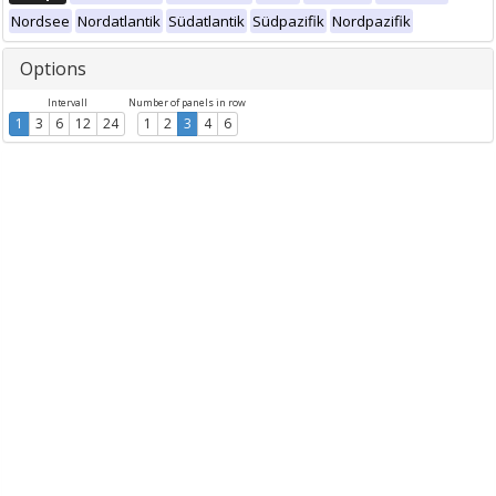
Nordsee
Nordatlantik
Südatlantik
Südpazifik
Nordpazifik
Options
Intervall
Number of panels in row
1
3
6
12
24
1
2
3
4
6