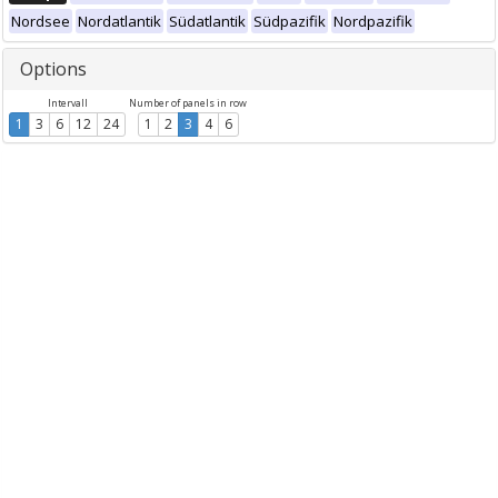
Nordsee
Nordatlantik
Südatlantik
Südpazifik
Nordpazifik
Options
Intervall
Number of panels in row
1
3
6
12
24
1
2
3
4
6