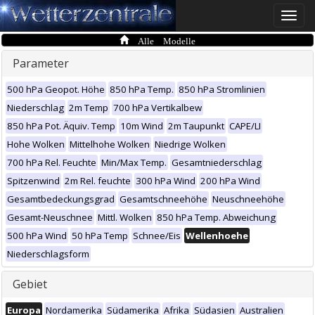
Toggle
naviga
Alle Modelle
Parameter
500 hPa Geopot. Höhe
850 hPa Temp.
850 hPa Stromlinien
Niederschlag
2m Temp
700 hPa Vertikalbew
850 hPa Pot. Äquiv. Temp
10m Wind
2m Taupunkt
CAPE/LI
Hohe Wolken
Mittelhohe Wolken
Niedrige Wolken
700 hPa Rel. Feuchte
Min/Max Temp.
Gesamtniederschlag
Spitzenwind
2m Rel. feuchte
300 hPa Wind
200 hPa Wind
Gesamtbedeckungsgrad
Gesamtschneehöhe
Neuschneehöhe
Gesamt-Neuschnee
Mittl. Wolken
850 hPa Temp. Abweichung
500 hPa Wind
50 hPa Temp
Schnee/Eis
Wellenhoehe
Niederschlagsform
Gebiet
Europa
Nordamerika
Südamerika
Afrika
Südasien
Australien