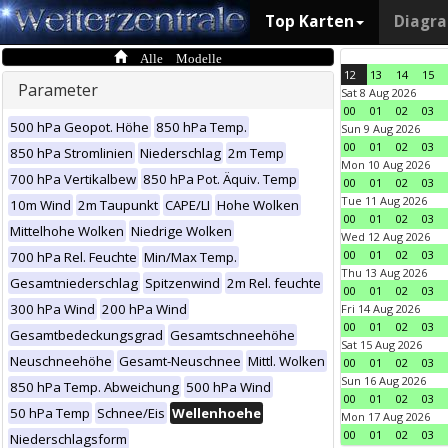
Top Karten
Diagr
Alle Modelle
12
13
14
15
Parameter
Sat 8 Aug 2026
00
01
02
03
500 hPa Geopot. Höhe
850 hPa Temp.
Sun 9 Aug 2026
00
01
02
03
850 hPa Stromlinien
Niederschlag
2m Temp
Mon 10 Aug 2026
700 hPa Vertikalbew
850 hPa Pot. Äquiv. Temp
00
01
02
03
Tue 11 Aug 2026
10m Wind
2m Taupunkt
CAPE/LI
Hohe Wolken
00
01
02
03
Mittelhohe Wolken
Niedrige Wolken
Wed 12 Aug 2026
00
01
02
03
700 hPa Rel. Feuchte
Min/Max Temp.
Thu 13 Aug 2026
Gesamtniederschlag
Spitzenwind
2m Rel. feuchte
00
01
02
03
300 hPa Wind
200 hPa Wind
Fri 14 Aug 2026
00
01
02
03
Gesamtbedeckungsgrad
Gesamtschneehöhe
Sat 15 Aug 2026
Neuschneehöhe
Gesamt-Neuschnee
Mittl. Wolken
00
01
02
03
Sun 16 Aug 2026
850 hPa Temp. Abweichung
500 hPa Wind
00
01
02
03
50 hPa Temp
Schnee/Eis
Wellenhoehe
Mon 17 Aug 2026
00
01
02
03
Niederschlagsform