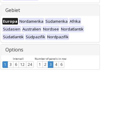
Gebiet
Europa
Nordamerika
Südamerika
Afrika
Südasien
Australien
Nordsee
Nordatlantik
Südatlantik
Südpazifik
Nordpazifik
Options
Intervall
Number of panels in row
1
3
6
12
24
1
2
3
4
6