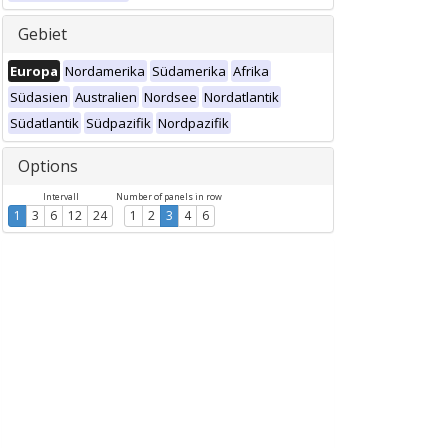
Gebiet
Europa
Nordamerika
Südamerika
Afrika
Südasien
Australien
Nordsee
Nordatlantik
Südatlantik
Südpazifik
Nordpazifik
Options
Intervall
Number of panels in row
1
3
6
12
24
1
2
3
4
6