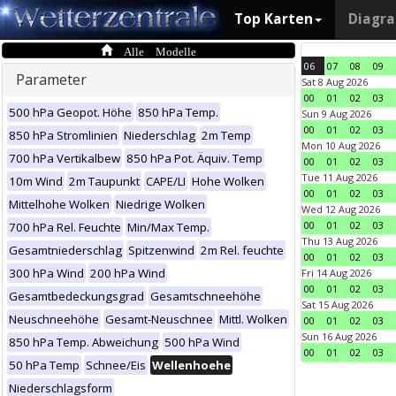
Top Karten
Diagr
Alle Modelle
06
07
08
09
Parameter
Sat 8 Aug 2026
00
01
02
03
500 hPa Geopot. Höhe
850 hPa Temp.
Sun 9 Aug 2026
00
01
02
03
850 hPa Stromlinien
Niederschlag
2m Temp
Mon 10 Aug 2026
700 hPa Vertikalbew
850 hPa Pot. Äquiv. Temp
00
01
02
03
Tue 11 Aug 2026
10m Wind
2m Taupunkt
CAPE/LI
Hohe Wolken
00
01
02
03
Mittelhohe Wolken
Niedrige Wolken
Wed 12 Aug 2026
00
01
02
03
700 hPa Rel. Feuchte
Min/Max Temp.
Thu 13 Aug 2026
Gesamtniederschlag
Spitzenwind
2m Rel. feuchte
00
01
02
03
300 hPa Wind
200 hPa Wind
Fri 14 Aug 2026
00
01
02
03
Gesamtbedeckungsgrad
Gesamtschneehöhe
Sat 15 Aug 2026
Neuschneehöhe
Gesamt-Neuschnee
Mittl. Wolken
00
01
02
03
Sun 16 Aug 2026
850 hPa Temp. Abweichung
500 hPa Wind
00
01
02
03
50 hPa Temp
Schnee/Eis
Wellenhoehe
Niederschlagsform