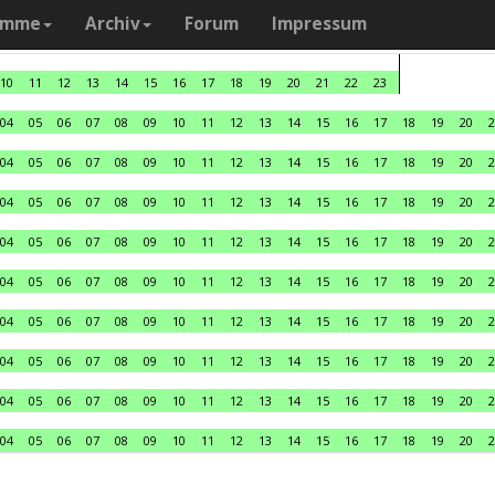
amme
Archiv
Forum
Impressum
10
11
12
13
14
15
16
17
18
19
20
21
22
23
04
05
06
07
08
09
10
11
12
13
14
15
16
17
18
19
20
2
04
05
06
07
08
09
10
11
12
13
14
15
16
17
18
19
20
2
04
05
06
07
08
09
10
11
12
13
14
15
16
17
18
19
20
2
04
05
06
07
08
09
10
11
12
13
14
15
16
17
18
19
20
2
04
05
06
07
08
09
10
11
12
13
14
15
16
17
18
19
20
2
04
05
06
07
08
09
10
11
12
13
14
15
16
17
18
19
20
2
04
05
06
07
08
09
10
11
12
13
14
15
16
17
18
19
20
2
04
05
06
07
08
09
10
11
12
13
14
15
16
17
18
19
20
2
04
05
06
07
08
09
10
11
12
13
14
15
16
17
18
19
20
2