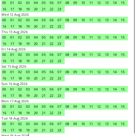
00
01
02
03
04
05
06
07
08
09
10
11
12
13
14
15
16
17
18
19
20
21
22
23
Wed 12 Aug 2026
00
01
02
03
04
05
06
07
08
09
10
11
12
13
14
15
16
17
18
19
20
21
22
23
Thu 13 Aug 2026
00
01
02
03
04
05
06
07
08
09
10
11
12
13
14
15
16
17
18
19
20
21
22
23
Fri 14 Aug 2026
00
01
02
03
04
05
06
07
08
09
10
11
12
13
14
15
16
17
18
19
20
21
22
23
Sat 15 Aug 2026
00
01
02
03
04
05
06
07
08
09
10
11
12
13
14
15
16
17
18
19
20
21
22
23
Sun 16 Aug 2026
00
01
02
03
04
05
06
07
08
09
10
11
12
13
14
15
16
17
18
19
20
21
22
23
Mon 17 Aug 2026
00
01
02
03
04
05
06
07
08
09
10
11
12
13
14
15
16
17
18
19
20
21
22
23
Tue 18 Aug 2026
00
01
02
03
04
05
06
07
08
09
10
11
12
13
14
15
16
17
18
19
20
21
22
23
Wed 19 Aug 2026