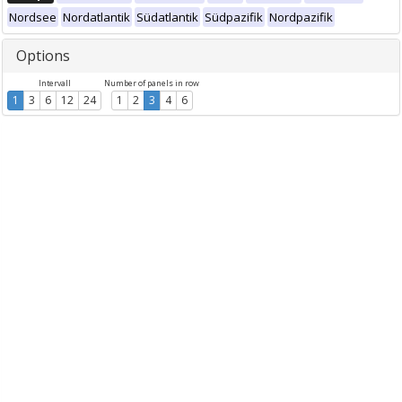
Nordsee
Nordatlantik
Südatlantik
Südpazifik
Nordpazifik
Options
Intervall
Number of panels in row
1
3
6
12
24
1
2
3
4
6