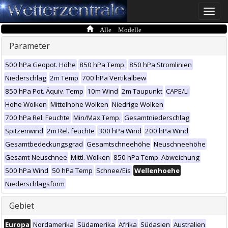
Toggle
naviga
Alle Modelle
Parameter
500 hPa Geopot. Höhe
850 hPa Temp.
850 hPa Stromlinien
Niederschlag
2m Temp
700 hPa Vertikalbew
850 hPa Pot. Äquiv. Temp
10m Wind
2m Taupunkt
CAPE/LI
Hohe Wolken
Mittelhohe Wolken
Niedrige Wolken
700 hPa Rel. Feuchte
Min/Max Temp.
Gesamtniederschlag
Spitzenwind
2m Rel. feuchte
300 hPa Wind
200 hPa Wind
Gesamtbedeckungsgrad
Gesamtschneehöhe
Neuschneehöhe
Gesamt-Neuschnee
Mittl. Wolken
850 hPa Temp. Abweichung
500 hPa Wind
50 hPa Temp
Schnee/Eis
Wellenhoehe
Niederschlagsform
Gebiet
Europa
Nordamerika
Südamerika
Afrika
Südasien
Australien