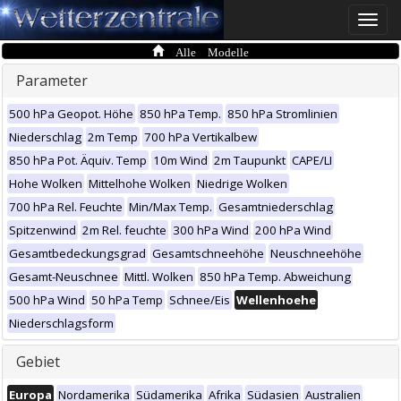
Toggle
naviga
Alle Modelle
Parameter
500 hPa Geopot. Höhe
850 hPa Temp.
850 hPa Stromlinien
Niederschlag
2m Temp
700 hPa Vertikalbew
850 hPa Pot. Äquiv. Temp
10m Wind
2m Taupunkt
CAPE/LI
Hohe Wolken
Mittelhohe Wolken
Niedrige Wolken
700 hPa Rel. Feuchte
Min/Max Temp.
Gesamtniederschlag
Spitzenwind
2m Rel. feuchte
300 hPa Wind
200 hPa Wind
Gesamtbedeckungsgrad
Gesamtschneehöhe
Neuschneehöhe
Gesamt-Neuschnee
Mittl. Wolken
850 hPa Temp. Abweichung
500 hPa Wind
50 hPa Temp
Schnee/Eis
Wellenhoehe
Niederschlagsform
Gebiet
Europa
Nordamerika
Südamerika
Afrika
Südasien
Australien