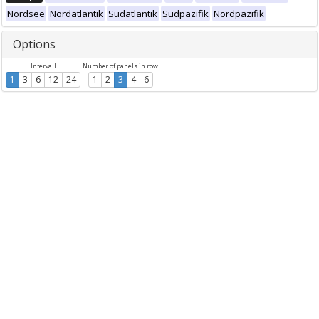
Nordsee
Nordatlantik
Südatlantik
Südpazifik
Nordpazifik
Options
Intervall
Number of panels in row
1
3
6
12
24
1
2
3
4
6