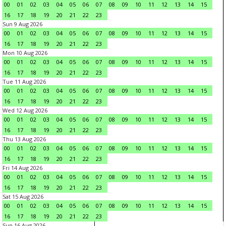
00
01
02
03
04
05
06
07
08
09
10
11
12
13
14
15
16
17
18
19
20
21
22
23
Sun 9 Aug 2026
00
01
02
03
04
05
06
07
08
09
10
11
12
13
14
15
16
17
18
19
20
21
22
23
Mon 10 Aug 2026
00
01
02
03
04
05
06
07
08
09
10
11
12
13
14
15
16
17
18
19
20
21
22
23
Tue 11 Aug 2026
00
01
02
03
04
05
06
07
08
09
10
11
12
13
14
15
16
17
18
19
20
21
22
23
Wed 12 Aug 2026
00
01
02
03
04
05
06
07
08
09
10
11
12
13
14
15
16
17
18
19
20
21
22
23
Thu 13 Aug 2026
00
01
02
03
04
05
06
07
08
09
10
11
12
13
14
15
16
17
18
19
20
21
22
23
Fri 14 Aug 2026
00
01
02
03
04
05
06
07
08
09
10
11
12
13
14
15
16
17
18
19
20
21
22
23
Sat 15 Aug 2026
00
01
02
03
04
05
06
07
08
09
10
11
12
13
14
15
16
17
18
19
20
21
22
23
Sun 16 Aug 2026