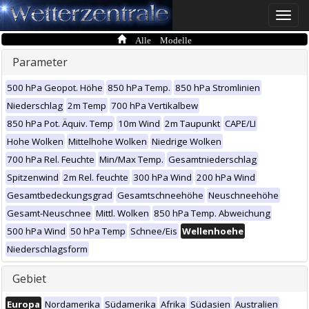
Toggle
naviga
Alle Modelle
Parameter
500 hPa Geopot. Höhe
850 hPa Temp.
850 hPa Stromlinien
Niederschlag
2m Temp
700 hPa Vertikalbew
850 hPa Pot. Äquiv. Temp
10m Wind
2m Taupunkt
CAPE/LI
Hohe Wolken
Mittelhohe Wolken
Niedrige Wolken
700 hPa Rel. Feuchte
Min/Max Temp.
Gesamtniederschlag
Spitzenwind
2m Rel. feuchte
300 hPa Wind
200 hPa Wind
Gesamtbedeckungsgrad
Gesamtschneehöhe
Neuschneehöhe
Gesamt-Neuschnee
Mittl. Wolken
850 hPa Temp. Abweichung
500 hPa Wind
50 hPa Temp
Schnee/Eis
Wellenhoehe
Niederschlagsform
Gebiet
Europa
Nordamerika
Südamerika
Afrika
Südasien
Australien