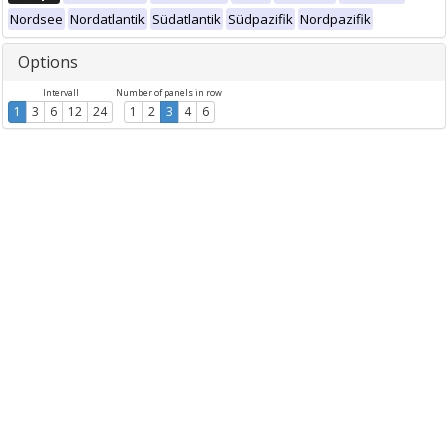
Nordsee
Nordatlantik
Südatlantik
Südpazifik
Nordpazifik
Options
Intervall
Number of panels in row
1
3
6
12
24
1
2
3
4
6