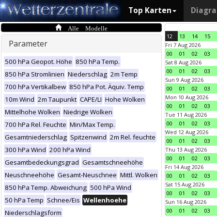
Top Karten
Diagr
Alle Modelle
12
13
14
15
Parameter
Fri 7 Aug 2026
00
01
02
03
500 hPa Geopot. Höhe
850 hPa Temp.
Sat 8 Aug 2026
00
01
02
03
850 hPa Stromlinien
Niederschlag
2m Temp
Sun 9 Aug 2026
700 hPa Vertikalbew
850 hPa Pot. Äquiv. Temp
00
01
02
03
Mon 10 Aug 2026
10m Wind
2m Taupunkt
CAPE/LI
Hohe Wolken
00
01
02
03
Mittelhohe Wolken
Niedrige Wolken
Tue 11 Aug 2026
00
01
02
03
700 hPa Rel. Feuchte
Min/Max Temp.
Wed 12 Aug 2026
Gesamtniederschlag
Spitzenwind
2m Rel. feuchte
00
01
02
03
300 hPa Wind
200 hPa Wind
Thu 13 Aug 2026
00
01
02
03
Gesamtbedeckungsgrad
Gesamtschneehöhe
Fri 14 Aug 2026
Neuschneehöhe
Gesamt-Neuschnee
Mittl. Wolken
00
01
02
03
Sat 15 Aug 2026
850 hPa Temp. Abweichung
500 hPa Wind
00
01
02
03
50 hPa Temp
Schnee/Eis
Wellenhoehe
Sun 16 Aug 2026
00
01
02
03
Niederschlagsform