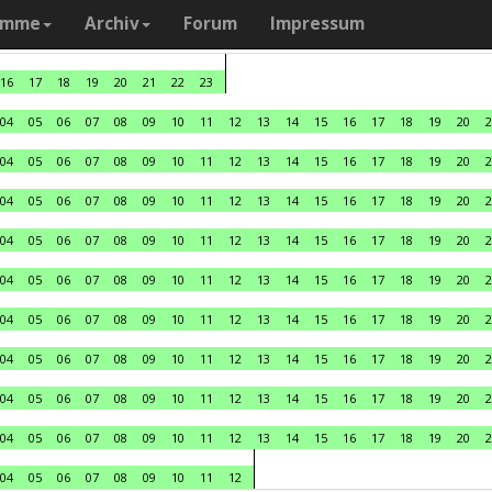
amme
Archiv
Forum
Impressum
16
17
18
19
20
21
22
23
04
05
06
07
08
09
10
11
12
13
14
15
16
17
18
19
20
2
04
05
06
07
08
09
10
11
12
13
14
15
16
17
18
19
20
2
04
05
06
07
08
09
10
11
12
13
14
15
16
17
18
19
20
2
04
05
06
07
08
09
10
11
12
13
14
15
16
17
18
19
20
2
04
05
06
07
08
09
10
11
12
13
14
15
16
17
18
19
20
2
04
05
06
07
08
09
10
11
12
13
14
15
16
17
18
19
20
2
04
05
06
07
08
09
10
11
12
13
14
15
16
17
18
19
20
2
04
05
06
07
08
09
10
11
12
13
14
15
16
17
18
19
20
2
04
05
06
07
08
09
10
11
12
13
14
15
16
17
18
19
20
2
04
05
06
07
08
09
10
11
12