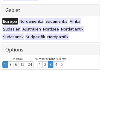
Gebiet
Europa
Nordamerika
Südamerika
Afrika
Südasien
Australien
Nordsee
Nordatlantik
Südatlantik
Südpazifik
Nordpazifik
Options
Intervall
Number of panels in row
1
3
6
12
24
1
2
3
4
6