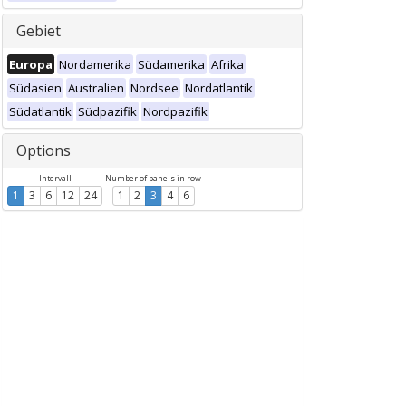
Gebiet
Europa
Nordamerika
Südamerika
Afrika
Südasien
Australien
Nordsee
Nordatlantik
Südatlantik
Südpazifik
Nordpazifik
Options
Intervall
Number of panels in row
1
3
6
12
24
1
2
3
4
6