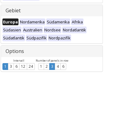
Gebiet
Europa
Nordamerika
Südamerika
Afrika
Südasien
Australien
Nordsee
Nordatlantik
Südatlantik
Südpazifik
Nordpazifik
Options
Intervall
Number of panels in row
1
3
6
12
24
1
2
3
4
6