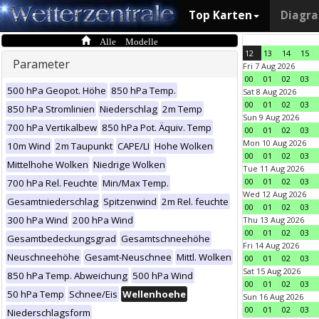
Top Karten
Diagr
Alle Modelle
12
13
14
15
Parameter
Fri 7 Aug 2026
00
01
02
03
500 hPa Geopot. Höhe
850 hPa Temp.
Sat 8 Aug 2026
00
01
02
03
850 hPa Stromlinien
Niederschlag
2m Temp
Sun 9 Aug 2026
700 hPa Vertikalbew
850 hPa Pot. Äquiv. Temp
00
01
02
03
Mon 10 Aug 2026
10m Wind
2m Taupunkt
CAPE/LI
Hohe Wolken
00
01
02
03
Mittelhohe Wolken
Niedrige Wolken
Tue 11 Aug 2026
00
01
02
03
700 hPa Rel. Feuchte
Min/Max Temp.
Wed 12 Aug 2026
Gesamtniederschlag
Spitzenwind
2m Rel. feuchte
00
01
02
03
300 hPa Wind
200 hPa Wind
Thu 13 Aug 2026
00
01
02
03
Gesamtbedeckungsgrad
Gesamtschneehöhe
Fri 14 Aug 2026
Neuschneehöhe
Gesamt-Neuschnee
Mittl. Wolken
00
01
02
03
Sat 15 Aug 2026
850 hPa Temp. Abweichung
500 hPa Wind
00
01
02
03
50 hPa Temp
Schnee/Eis
Wellenhoehe
Sun 16 Aug 2026
00
01
02
03
Niederschlagsform