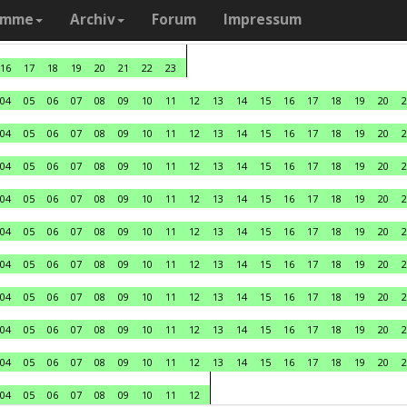
amme
Archiv
Forum
Impressum
16
17
18
19
20
21
22
23
04
05
06
07
08
09
10
11
12
13
14
15
16
17
18
19
20
2
04
05
06
07
08
09
10
11
12
13
14
15
16
17
18
19
20
2
04
05
06
07
08
09
10
11
12
13
14
15
16
17
18
19
20
2
04
05
06
07
08
09
10
11
12
13
14
15
16
17
18
19
20
2
04
05
06
07
08
09
10
11
12
13
14
15
16
17
18
19
20
2
04
05
06
07
08
09
10
11
12
13
14
15
16
17
18
19
20
2
04
05
06
07
08
09
10
11
12
13
14
15
16
17
18
19
20
2
04
05
06
07
08
09
10
11
12
13
14
15
16
17
18
19
20
2
04
05
06
07
08
09
10
11
12
13
14
15
16
17
18
19
20
2
04
05
06
07
08
09
10
11
12