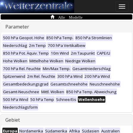
Toggle
naviga
Alle Modelle
Parameter
500 hPa Geopot. Höhe
850 hPa Temp.
850 hPa Stromlinien
Niederschlag
2m Temp
700 hPa Vertikalbew
850 hPa Pot. Äquiv. Temp
10m Wind
2m Taupunkt
CAPE/LI
Hohe Wolken
Mittelhohe Wolken
Niedrige Wolken
700 hPa Rel. Feuchte
Min/Max Temp.
Gesamtniederschlag
Spitzenwind
2m Rel. feuchte
300 hPa Wind
200 hPa Wind
Gesamtbedeckungsgrad
Gesamtschneehöhe
Neuschneehöhe
Gesamt-Neuschnee
Mittl. Wolken
850 hPa Temp. Abweichung
500 hPa Wind
50 hPa Temp
Schnee/Eis
Wellenhoehe
Niederschlagsform
Gebiet
Europa
Nordamerika
Südamerika
Afrika
Südasien
Australien