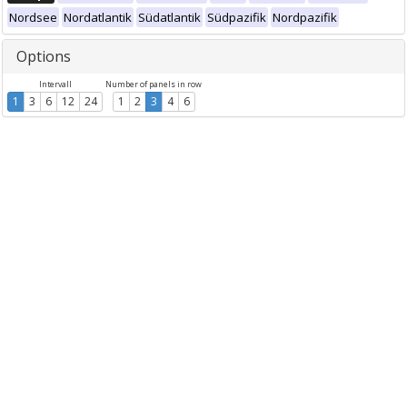
Nordsee
Nordatlantik
Südatlantik
Südpazifik
Nordpazifik
Options
Intervall
Number of panels in row
1
3
6
12
24
1
2
3
4
6