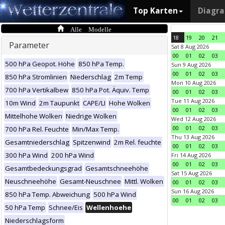
Top Karten
Diagr
Alle Modelle
18
19
20
21
Parameter
Sat 8 Aug 2026
00
01
02
03
500 hPa Geopot. Höhe
850 hPa Temp.
Sun 9 Aug 2026
00
01
02
03
850 hPa Stromlinien
Niederschlag
2m Temp
Mon 10 Aug 2026
700 hPa Vertikalbew
850 hPa Pot. Äquiv. Temp
00
01
02
03
Tue 11 Aug 2026
10m Wind
2m Taupunkt
CAPE/LI
Hohe Wolken
00
01
02
03
Mittelhohe Wolken
Niedrige Wolken
Wed 12 Aug 2026
00
01
02
03
700 hPa Rel. Feuchte
Min/Max Temp.
Thu 13 Aug 2026
Gesamtniederschlag
Spitzenwind
2m Rel. feuchte
00
01
02
03
300 hPa Wind
200 hPa Wind
Fri 14 Aug 2026
00
01
02
03
Gesamtbedeckungsgrad
Gesamtschneehöhe
Sat 15 Aug 2026
Neuschneehöhe
Gesamt-Neuschnee
Mittl. Wolken
00
01
02
03
Sun 16 Aug 2026
850 hPa Temp. Abweichung
500 hPa Wind
00
01
02
03
50 hPa Temp
Schnee/Eis
Wellenhoehe
Niederschlagsform