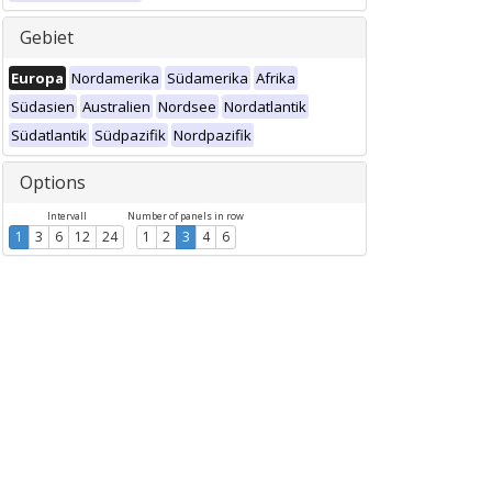
Gebiet
Europa
Nordamerika
Südamerika
Afrika
Südasien
Australien
Nordsee
Nordatlantik
Südatlantik
Südpazifik
Nordpazifik
Options
Intervall
Number of panels in row
1
3
6
12
24
1
2
3
4
6