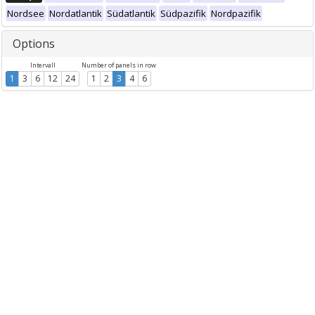
Nordsee
Nordatlantik
Südatlantik
Südpazifik
Nordpazifik
Options
Intervall
Number of panels in row
1
3
6
12
24
1
2
3
4
6