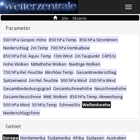
Toggle
naviga
Alle Modelle
Parameter
500 hPa Geopot. Höhe
850 hPa Temp.
850 hPa Stromlinien
Niederschlag
2m Temp
700 hPa Vertikalbew
850 hPa Pot. Äquiv. Temp
10m Wind
2m Taupunkt
CAPE/LI
Hohe Wolken
Mittelhohe Wolken
Niedrige Wolken
700 hPa Rel. Feuchte
Min/Max Temp.
Gesamtniederschlag
Spitzenwind
2m Rel. feuchte
300 hPa Wind
200 hPa Wind
Gesamtbedeckungsgrad
Gesamtschneehöhe
Neuschneehöhe
Gesamt-Neuschnee
Mittl. Wolken
850 hPa Temp. Abweichung
500 hPa Wind
50 hPa Temp
Schnee/Eis
Wellenhoehe
Niederschlagsform
Gebiet
Europa
Nordamerika
Südamerika
Afrika
Südasien
Australien