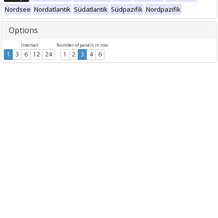
Nordsee
Nordatlantik
Südatlantik
Südpazifik
Nordpazifik
Options
Intervall
Number of panels in row
1
3
6
12
24
1
2
3
4
6