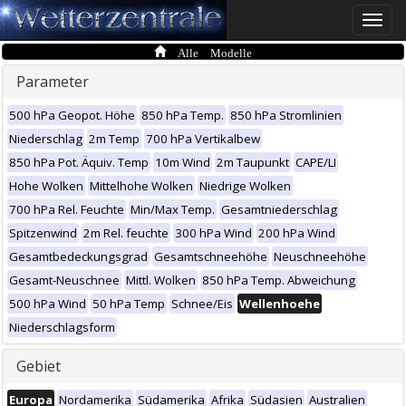
Toggle
naviga
Alle Modelle
Parameter
500 hPa Geopot. Höhe
850 hPa Temp.
850 hPa Stromlinien
Niederschlag
2m Temp
700 hPa Vertikalbew
850 hPa Pot. Äquiv. Temp
10m Wind
2m Taupunkt
CAPE/LI
Hohe Wolken
Mittelhohe Wolken
Niedrige Wolken
700 hPa Rel. Feuchte
Min/Max Temp.
Gesamtniederschlag
Spitzenwind
2m Rel. feuchte
300 hPa Wind
200 hPa Wind
Gesamtbedeckungsgrad
Gesamtschneehöhe
Neuschneehöhe
Gesamt-Neuschnee
Mittl. Wolken
850 hPa Temp. Abweichung
500 hPa Wind
50 hPa Temp
Schnee/Eis
Wellenhoehe
Niederschlagsform
Gebiet
Europa
Nordamerika
Südamerika
Afrika
Südasien
Australien