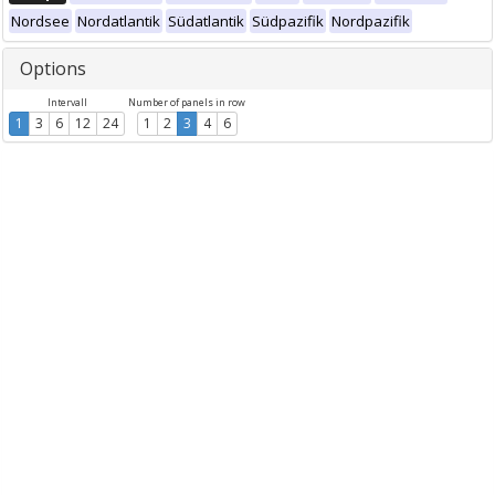
Nordsee
Nordatlantik
Südatlantik
Südpazifik
Nordpazifik
Options
Intervall
Number of panels in row
1
3
6
12
24
1
2
3
4
6