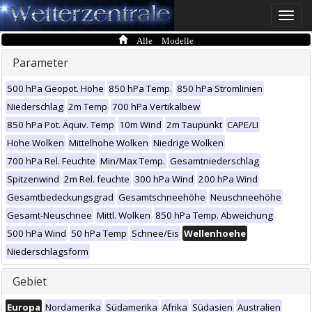
Toggle
naviga
Alle Modelle
Parameter
500 hPa Geopot. Höhe
850 hPa Temp.
850 hPa Stromlinien
Niederschlag
2m Temp
700 hPa Vertikalbew
850 hPa Pot. Äquiv. Temp
10m Wind
2m Taupunkt
CAPE/LI
Hohe Wolken
Mittelhohe Wolken
Niedrige Wolken
700 hPa Rel. Feuchte
Min/Max Temp.
Gesamtniederschlag
Spitzenwind
2m Rel. feuchte
300 hPa Wind
200 hPa Wind
Gesamtbedeckungsgrad
Gesamtschneehöhe
Neuschneehöhe
Gesamt-Neuschnee
Mittl. Wolken
850 hPa Temp. Abweichung
500 hPa Wind
50 hPa Temp
Schnee/Eis
Wellenhoehe
Niederschlagsform
Gebiet
Europa
Nordamerika
Südamerika
Afrika
Südasien
Australien