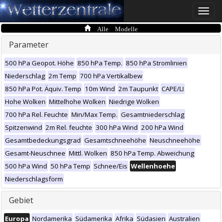
Toggle
naviga
Alle Modelle
Parameter
500 hPa Geopot. Höhe
850 hPa Temp.
850 hPa Stromlinien
Niederschlag
2m Temp
700 hPa Vertikalbew
850 hPa Pot. Äquiv. Temp
10m Wind
2m Taupunkt
CAPE/LI
Hohe Wolken
Mittelhohe Wolken
Niedrige Wolken
700 hPa Rel. Feuchte
Min/Max Temp.
Gesamtniederschlag
Spitzenwind
2m Rel. feuchte
300 hPa Wind
200 hPa Wind
Gesamtbedeckungsgrad
Gesamtschneehöhe
Neuschneehöhe
Gesamt-Neuschnee
Mittl. Wolken
850 hPa Temp. Abweichung
500 hPa Wind
50 hPa Temp
Schnee/Eis
Wellenhoehe
Niederschlagsform
Gebiet
Europa
Nordamerika
Südamerika
Afrika
Südasien
Australien