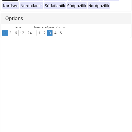
Nordsee
Nordatlantik
Südatlantik
Südpazifik
Nordpazifik
Options
Intervall
Number of panels in row
1
3
6
12
24
1
2
3
4
6