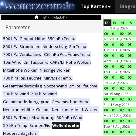
Top Karten
Diagr
Alle Modelle
12
13
14
15
Parameter
Sun 9 Aug 2026
00
01
02
03
500 hPa Geopot. Höhe
850 hPa Temp.
Mon 10 Aug 2026
00
01
02
03
850 hPa Stromlinien
Niederschlag
2m Temp
Tue 11 Aug 2026
700 hPa Vertikalbew
850 hPa Pot. Äquiv. Temp
00
01
02
03
Wed 12 Aug 2026
10m Wind
2m Taupunkt
CAPE/LI
Hohe Wolken
00
01
02
03
Mittelhohe Wolken
Niedrige Wolken
Thu 13 Aug 2026
00
01
02
03
700 hPa Rel. Feuchte
Min/Max Temp.
Fri 14 Aug 2026
Gesamtniederschlag
Spitzenwind
2m Rel. feuchte
00
01
02
03
300 hPa Wind
200 hPa Wind
Sat 15 Aug 2026
00
01
02
03
Gesamtbedeckungsgrad
Gesamtschneehöhe
Sun 16 Aug 2026
Neuschneehöhe
Gesamt-Neuschnee
Mittl. Wolken
00
01
02
03
Mon 17 Aug 2026
850 hPa Temp. Abweichung
500 hPa Wind
00
01
02
03
50 hPa Temp
Schnee/Eis
Wellenhoehe
Tue 18 Aug 2026
00
01
02
03
Niederschlagsform