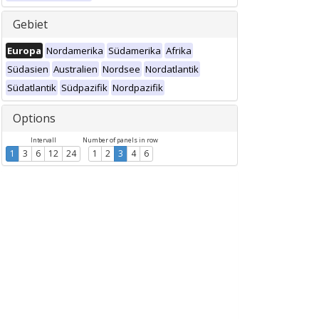
Gebiet
Europa
Nordamerika
Südamerika
Afrika
Südasien
Australien
Nordsee
Nordatlantik
Südatlantik
Südpazifik
Nordpazifik
Options
Intervall
Number of panels in row
1
3
6
12
24
1
2
3
4
6