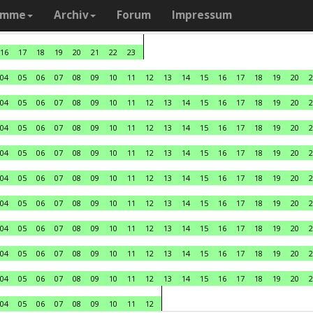
amme
Archiv
Forum
Impressum
16
17
18
19
20
21
22
23
04
05
06
07
08
09
10
11
12
13
14
15
16
17
18
19
20
2
04
05
06
07
08
09
10
11
12
13
14
15
16
17
18
19
20
2
04
05
06
07
08
09
10
11
12
13
14
15
16
17
18
19
20
2
04
05
06
07
08
09
10
11
12
13
14
15
16
17
18
19
20
2
04
05
06
07
08
09
10
11
12
13
14
15
16
17
18
19
20
2
04
05
06
07
08
09
10
11
12
13
14
15
16
17
18
19
20
2
04
05
06
07
08
09
10
11
12
13
14
15
16
17
18
19
20
2
04
05
06
07
08
09
10
11
12
13
14
15
16
17
18
19
20
2
04
05
06
07
08
09
10
11
12
13
14
15
16
17
18
19
20
2
04
05
06
07
08
09
10
11
12