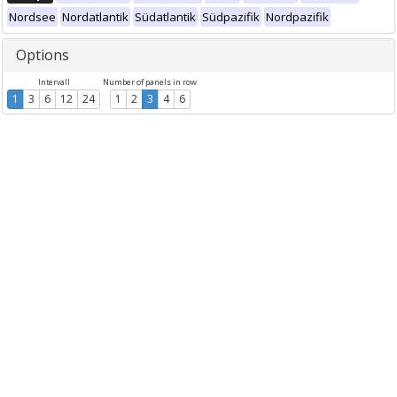
Nordsee
Nordatlantik
Südatlantik
Südpazifik
Nordpazifik
Options
Intervall
Number of panels in row
1
3
6
12
24
1
2
3
4
6