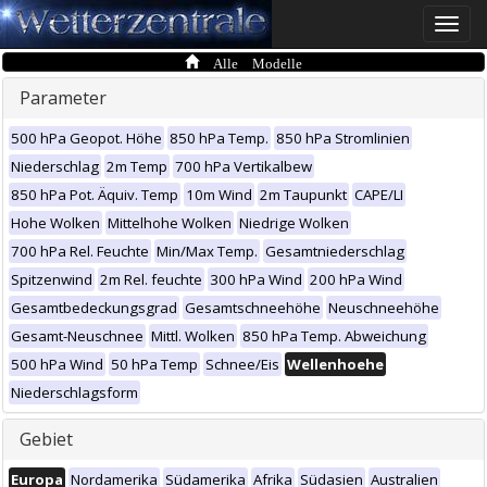
Toggle
naviga
Alle Modelle
Parameter
500 hPa Geopot. Höhe
850 hPa Temp.
850 hPa Stromlinien
Niederschlag
2m Temp
700 hPa Vertikalbew
850 hPa Pot. Äquiv. Temp
10m Wind
2m Taupunkt
CAPE/LI
Hohe Wolken
Mittelhohe Wolken
Niedrige Wolken
700 hPa Rel. Feuchte
Min/Max Temp.
Gesamtniederschlag
Spitzenwind
2m Rel. feuchte
300 hPa Wind
200 hPa Wind
Gesamtbedeckungsgrad
Gesamtschneehöhe
Neuschneehöhe
Gesamt-Neuschnee
Mittl. Wolken
850 hPa Temp. Abweichung
500 hPa Wind
50 hPa Temp
Schnee/Eis
Wellenhoehe
Niederschlagsform
Gebiet
Europa
Nordamerika
Südamerika
Afrika
Südasien
Australien