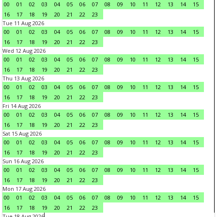
00
01
02
03
04
05
06
07
08
09
10
11
12
13
14
15
16
17
18
19
20
21
22
23
Tue 11 Aug 2026
00
01
02
03
04
05
06
07
08
09
10
11
12
13
14
15
16
17
18
19
20
21
22
23
Wed 12 Aug 2026
00
01
02
03
04
05
06
07
08
09
10
11
12
13
14
15
16
17
18
19
20
21
22
23
Thu 13 Aug 2026
00
01
02
03
04
05
06
07
08
09
10
11
12
13
14
15
16
17
18
19
20
21
22
23
Fri 14 Aug 2026
00
01
02
03
04
05
06
07
08
09
10
11
12
13
14
15
16
17
18
19
20
21
22
23
Sat 15 Aug 2026
00
01
02
03
04
05
06
07
08
09
10
11
12
13
14
15
16
17
18
19
20
21
22
23
Sun 16 Aug 2026
00
01
02
03
04
05
06
07
08
09
10
11
12
13
14
15
16
17
18
19
20
21
22
23
Mon 17 Aug 2026
00
01
02
03
04
05
06
07
08
09
10
11
12
13
14
15
16
17
18
19
20
21
22
23
Tue 18 Aug 2026