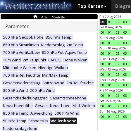
Top Karten
Diagr
Alle Modelle
Fri 7 Aug 2026
00
01
02
03
Parameter
Sat 8 Aug 2026
00
01
02
03
500 hPa Geopot. Höhe
850 hPa Temp.
Sun 9 Aug 2026
00
01
02
03
850 hPa Stromlinien
Niederschlag
2m Temp
Mon 10 Aug 2026
700 hPa Vertikalbew
850 hPa Pot. Äquiv. Temp
00
01
02
03
Tue 11 Aug 2026
10m Wind
2m Taupunkt
CAPE/LI
Hohe Wolken
00
01
02
03
Mittelhohe Wolken
Niedrige Wolken
Wed 12 Aug 2026
00
01
02
03
700 hPa Rel. Feuchte
Min/Max Temp.
Thu 13 Aug 2026
Gesamtniederschlag
Spitzenwind
2m Rel. feuchte
00
01
02
03
300 hPa Wind
200 hPa Wind
Fri 14 Aug 2026
00
01
02
03
Gesamtbedeckungsgrad
Gesamtschneehöhe
Sat 15 Aug 2026
Neuschneehöhe
Gesamt-Neuschnee
Mittl. Wolken
00
01
02
03
Sun 16 Aug 2026
850 hPa Temp. Abweichung
500 hPa Wind
00
01
02
03
50 hPa Temp
Schnee/Eis
Wellenhoehe
Niederschlagsform