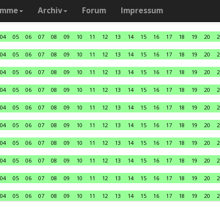
amme
Archiv
Forum
Impressum
04
05
06
07
08
09
10
11
12
13
14
15
16
17
18
19
20
2
04
05
06
07
08
09
10
11
12
13
14
15
16
17
18
19
20
2
04
05
06
07
08
09
10
11
12
13
14
15
16
17
18
19
20
2
04
05
06
07
08
09
10
11
12
13
14
15
16
17
18
19
20
2
04
05
06
07
08
09
10
11
12
13
14
15
16
17
18
19
20
2
04
05
06
07
08
09
10
11
12
13
14
15
16
17
18
19
20
2
04
05
06
07
08
09
10
11
12
13
14
15
16
17
18
19
20
2
04
05
06
07
08
09
10
11
12
13
14
15
16
17
18
19
20
2
04
05
06
07
08
09
10
11
12
13
14
15
16
17
18
19
20
2
04
05
06
07
08
09
10
11
12
13
14
15
16
17
18
19
20
2