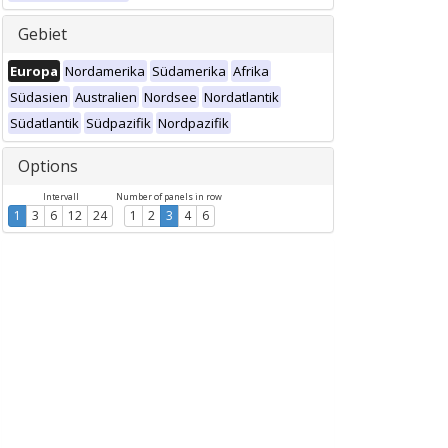
Gebiet
Europa
Nordamerika
Südamerika
Afrika
Südasien
Australien
Nordsee
Nordatlantik
Südatlantik
Südpazifik
Nordpazifik
Options
Intervall
Number of panels in row
1
3
6
12
24
1
2
3
4
6